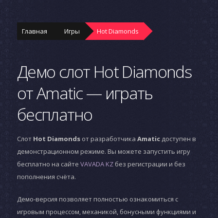
Главная
Игры
Hot Diamonds
Демо слот Hot Diamonds
от Amatic — играть
бесплатно
Слот
Hot Diamonds
от разработчика
Amatic
доступен в
демонстрационном режиме. Вы можете запустить игру
бесплатно на сайте
VAVADA KZ
без регистрации и без
пополнения счёта.
Демо-версия позволяет полностью ознакомиться с
игровым процессом, механикой, бонусными функциями и