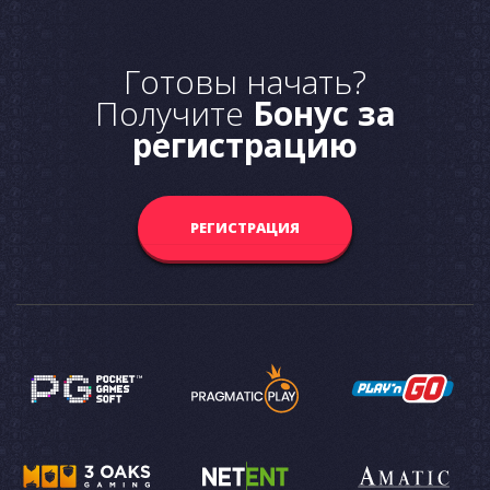
Готовы начать?
Получите
Бонус за
регистрацию
РЕГИСТРАЦИЯ