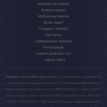
Игровые автоматы
Бонусы казино
Мобильная версия
Денег надо?
Отзывы о VAVADA
Контакты
Официальное зеркало
Регистрация
Скачать Android и iOS
Карта сайта
VAVADA Casino, 2026 год
работает в соответствии с законами об
азартных играх государства Кюрасао. Оператором сайта является
Nadontil Limited, 25 Voukourestiou, NEPTUNE HOUSE, 1st floor, Flat 11,
3045, Limassol, Cyprus; Quirfad Limited, 25 Voukourestiou, NEPTUNE
HOUSE, 1st floor, Flat 11, 3045, Limassol, Cyprus; и имеет лицензию,