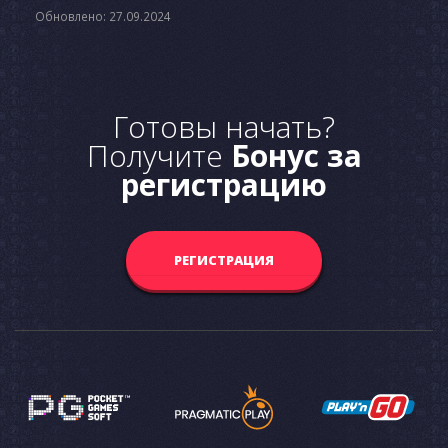
Обновлено:
27.09.2024
Готовы начать?
Получите
Бонус за
регистрацию
РЕГИСТРАЦИЯ