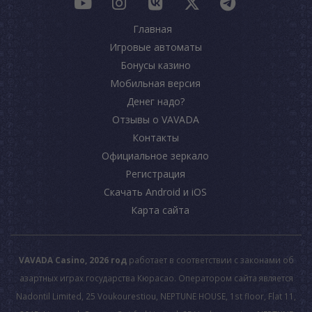
Главная
Игровые автоматы
Бонусы казино
Мобильная версия
Денег надо?
Отзывы о VAVADA
Контакты
Официальное зеркало
Регистрация
Скачать Android и iOS
Карта сайта
VAVADA Casino, 2026 год
работает в соответствии с законами об
азартных играх государства Кюрасао. Оператором сайта является
Nadontil Limited, 25 Voukourestiou, NEPTUNE HOUSE, 1st floor, Flat 11,