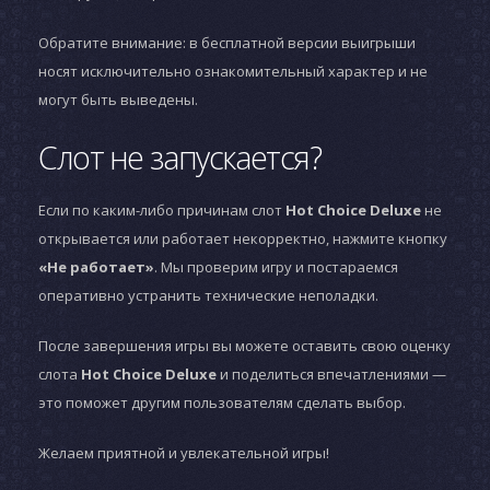
Обратите внимание: в бесплатной версии выигрыши
носят исключительно ознакомительный характер и не
могут быть выведены.
Слот не запускается?
Если по каким-либо причинам слот
Hot Choice Deluxe
не
открывается или работает некорректно, нажмите кнопку
«Не работает»
. Мы проверим игру и постараемся
оперативно устранить технические неполадки.
После завершения игры вы можете оставить свою оценку
слота
Hot Choice Deluxe
и поделиться впечатлениями —
это поможет другим пользователям сделать выбор.
Желаем приятной и увлекательной игры!