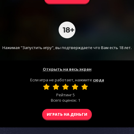
Нажимая "Запустить игру", вы подтверждаете что Вам есть 18 лет.
Открыть на весь экран
Если игра не работает, нажмите
сюда
Рейтинг
5
Всего оценок:
1
ИГРАТЬ НА ДЕНЬГИ