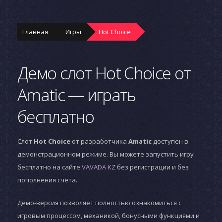
Главная
Игры
Hot Choice
Демо слот Hot Choice от
Amatic — играть
бесплатно
Слот
Hot Choice
от разработчика
Amatic
доступен в
демонстрационном режиме. Вы можете запустить игру
бесплатно на сайте
VAVADA KZ
без регистрации и без
пополнения счёта.
Демо-версия позволяет полностью ознакомиться с
игровым процессом, механикой, бонусными функциями и