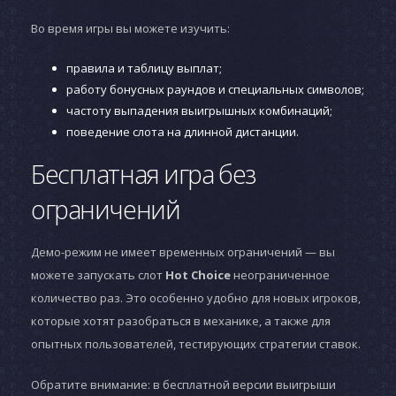
Во время игры вы можете изучить:
правила и таблицу выплат;
работу бонусных раундов и специальных символов;
частоту выпадения выигрышных комбинаций;
поведение слота на длинной дистанции.
Бесплатная игра без
ограничений
Демо-режим не имеет временных ограничений — вы
можете запускать слот
Hot Choice
неограниченное
количество раз. Это особенно удобно для новых игроков,
которые хотят разобраться в механике, а также для
опытных пользователей, тестирующих стратегии ставок.
Обратите внимание: в бесплатной версии выигрыши