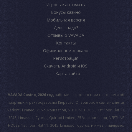
Игровые автоматы
Бонусы казино
Мобильная версия
Денег надо?
Отзывы о VAVADA
Контакты
Официальное зеркало
Регистрация
Скачать Android и iOS
Карта сайта
VAVADA Casino, 2026 год
работает в соответствии с законами об
азартных играх государства Кюрасао. Оператором сайта является
Nadontil Limited, 25 Voukourestiou, NEPTUNE HOUSE, 1st floor, Flat 11,
3045, Limassol, Cyprus; Quirfad Limited, 25 Voukourestiou, NEPTUNE
HOUSE, 1st floor, Flat 11, 3045, Limassol, Cyprus; и имеет лицензию,