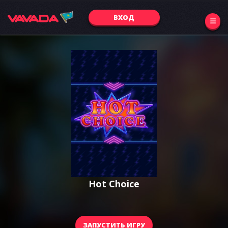
ВХОД
Hot Choice
ЗАПУСТИТЬ ИГРУ