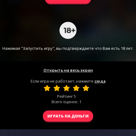
Нажимая "Запустить игру", вы подтверждаете что Вам есть 18 лет.
Открыть на весь экран
Если игра не работает, нажмите
сюда
Рейтинг
5
Всего оценок:
1
ИГРАТЬ НА ДЕНЬГИ