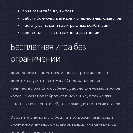
правила и таблицу выплат;
работу бонусных раундов и специальных символов;
частоту выпадения выигрышных комбинаций;
поведение слота на длинной дистанции.
Бесплатная игра без
ограничений
Демо-режим не имеет временных ограничений — вы
можете запускать слот
Hot 40
неограниченное
количество раз. Это особенно удобно для новых игроков,
которые хотят разобраться в механике, а также для
опытных пользователей, тестирующих стратегии ставок.
Обратите внимание: в бесплатной версии выигрыши
носят исключительно ознакомительный характер и не
могут быть выведены.