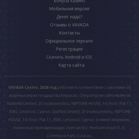
Бонусы казино
Мобильная версия
Денег надо?
Отзывы о VAVADA
Контакты
Официальное зеркало
Регистрация
Скачать Android и iOS
Карта сайта
VAVADA Casino, 2026 год
работает в соответствии с законами об
азартных играх государства Кюрасао. Оператором сайта является
Nadontil Limited, 25 Voukourestiou, NEPTUNE HOUSE, 1st floor, Flat 11,
3045, Limassol, Cyprus; Quirfad Limited, 25 Voukourestiou, NEPTUNE
HOUSE, 1st floor, Flat 11, 3045, Limassol, Cyprus; и имеет лицензию,
полностью принадлежащую Overcan N.V. Heelsumstraat 51, E-
Commerce Park, Curacao.