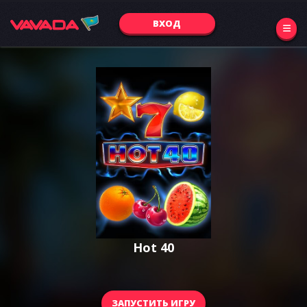
ВХОД
Hot 40
ЗАПУСТИТЬ ИГРУ