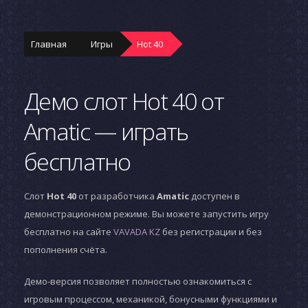
Главная
Игры
Hot 40
Демо слот Hot 40 от
Amatic — играть
бесплатно
Слот
Hot 40
от разработчика
Amatic
доступен в
демонстрационном режиме. Вы можете запустить игру
бесплатно на сайте
VAVADA KZ
без регистрации и без
пополнения счёта.
Демо-версия позволяет полностью ознакомиться с
игровым процессом, механикой, бонусными функциями и