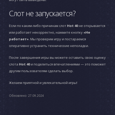
Слот не запускается?
Если по каким-либо причинам слот
Hot 40
не открывается
или работает некорректно, нажмите кнопку
«Не
работает»
. Мы проверим игру и постараемся
оперативно устранить технические неполадки.
После завершения игры вы можете оставить свою оценку
слота
Hot 40
и поделиться впечатлениями — это поможет
другим пользователям сделать выбор.
Желаем приятной и увлекательной игры!
Обновлено:
27.09.2024