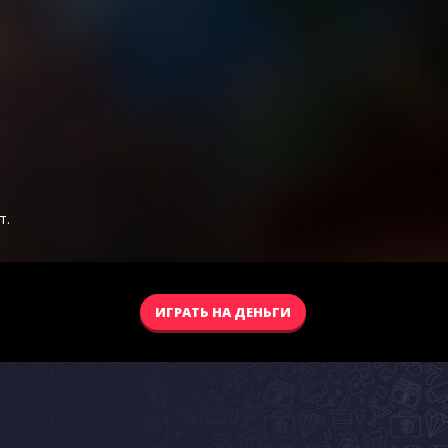
т.
ИГРАТЬ НА ДЕНЬГИ