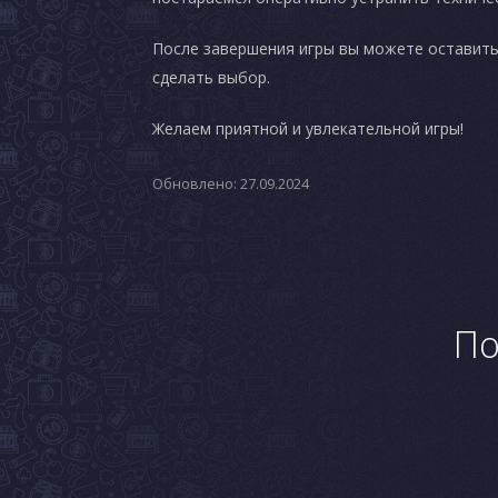
После завершения игры вы можете оставить
сделать выбор.
Желаем приятной и увлекательной игры!
Обновлено:
27.09.2024
По