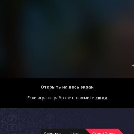
Н
Открыть на весь экран
Если игра не работает, нажмите
сюда
Главная
Игры
Grand Tiger