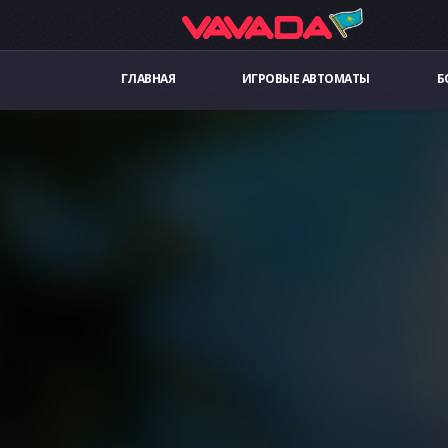
ГЛАВНАЯ
ИГРОВЫЕ АВТОМАТЫ
Б