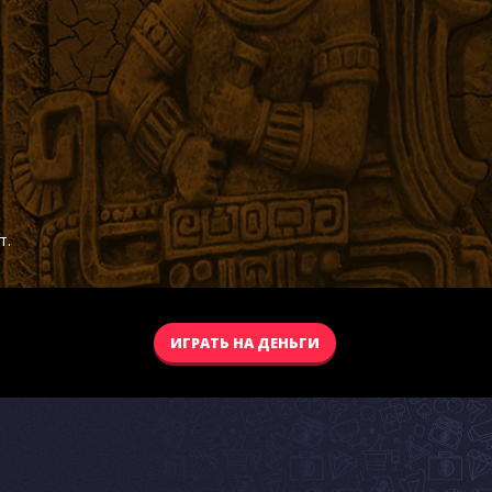
т.
ИГРАТЬ НА ДЕНЬГИ