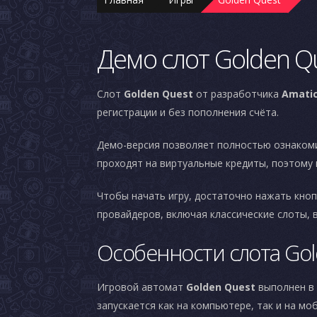
Демо слот Golden Q
Слот
Golden Quest
от разработчика
Amati
регистрации и без пополнения счёта.
Демо-версия позволяет полностью ознакоми
проходят на виртуальные кредиты, поэтому 
Чтобы начать игру, достаточно нажать кно
провайдеров, включая классические слоты, в
Особенности слота Gol
Игровой автомат
Golden Quest
выполнен в
запускается как на компьютере, так и на мо