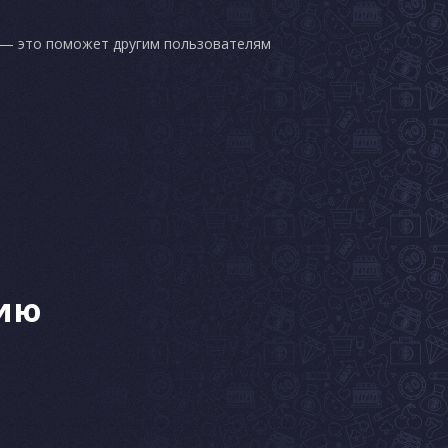
 — это поможет другим пользователям
цию