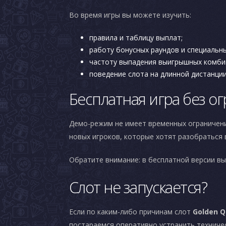
Во время игры вы можете изучить:
правила и таблицу выплат;
работу бонусных раундов и специальн
частоту выпадения выигрышных комби
поведение слота на длинной дистанции
Бесплатная игра без о
Демо-режим не имеет временных ограничен
новых игроков, которые хотят разобраться 
Обратите внимание: в бесплатной версии в
Слот не запускается?
Если по каким-либо причинам слот
Golden Q
постараемся оперативно устранить техничес