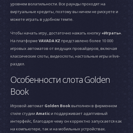
уровнем волатильности. Все раунды проходят на
виртуальные кредиты, поэтому вы ничем не рискуете и
можете играть в удобном темпе.
Чтобы начать игру, достаточно нажать кнопку
«Играть»
.
На платформе
VAVADA KZ
представлено более 10 000
игровых автоматов от ведущих провайдеров, включая
классические слоты, видеослоты, настольные игры и live-
раздел.
Особенности слота Golden
Book
Игровой автомат
Golden Book
выполнен в фирменном
стиле студии
Amatic
и поддерживает адаптивный
интерфейс, благодаря чему он корректно запускается как
на компьютере, так и на мобильных устройствах.