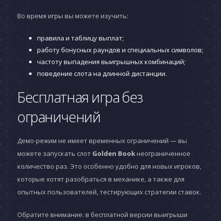
Во время игры вы можете изучить:
правила и таблицу выплат;
работу бонусных раундов и специальных символов;
частоту выпадения выигрышных комбинаций;
поведение слота на длинной дистанции.
Бесплатная игра без
ограничений
Демо-режим не имеет временных ограничений — вы
можете запускать слот
Golden Book
неограниченное
количество раз. Это особенно удобно для новых игроков,
которые хотят разобраться в механике, а также для
опытных пользователей, тестирующих стратегии ставок.
Обратите внимание: в бесплатной версии выигрыши