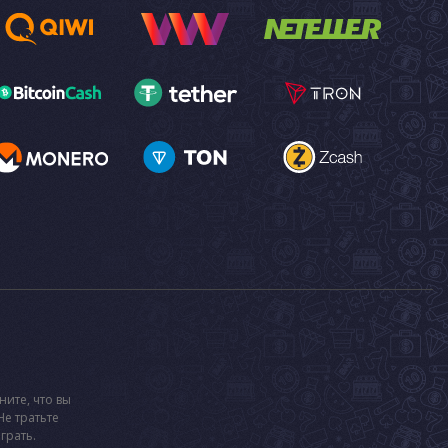
ите, что вы
Не тратьте
грать.