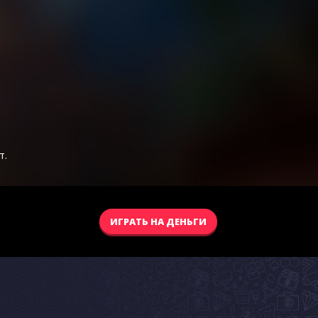
т.
ИГРАТЬ НА ДЕНЬГИ