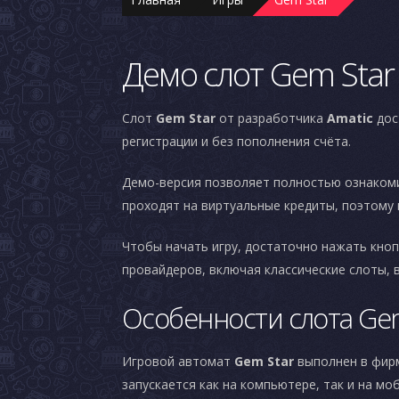
Демо слот Gem Star
Слот
Gem Star
от разработчика
Amatic
дос
регистрации и без пополнения счёта.
Демо-версия позволяет полностью ознакоми
проходят на виртуальные кредиты, поэтому 
Чтобы начать игру, достаточно нажать кно
провайдеров, включая классические слоты, в
Особенности слота Gem
Игровой автомат
Gem Star
выполнен в фир
запускается как на компьютере, так и на мо