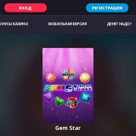
ВХОД
РЕГИСТРАЦИЯ
ОНУСЫ КАЗИНО
МОБИЛЬНАЯ ВЕРСИЯ
ДЕНЕГ НАДО?
Gem Star