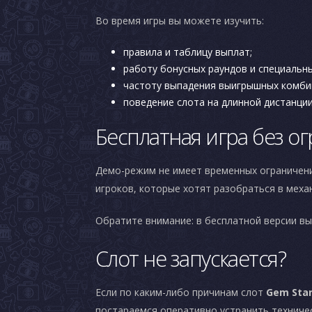
Во время игры вы можете изучить:
правила и таблицу выплат;
работу бонусных раундов и специальн
частоту выпадения выигрышных комби
поведение слота на длинной дистанции
Бесплатная игра без о
Демо-режим не имеет временных ограничен
игроков, которые хотят разобраться в меха
Обратите внимание: в бесплатной версии в
Слот не запускается?
Если по каким-либо причинам слот
Gem Sta
постараемся оперативно устранить техничес