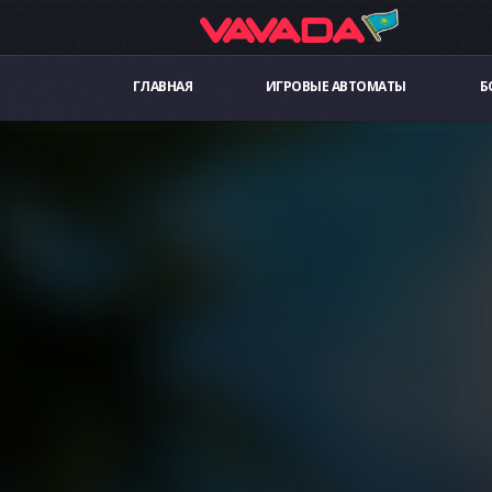
ГЛАВНАЯ
ИГРОВЫЕ АВТОМАТЫ
Б