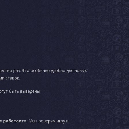
ество раз. Это особенно удобно для новых
ии ставок.
огут быть выведены.
е работает»
. Мы проверим игру и