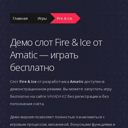
Главная
Игры
Fire & Ice
Демо слот Fire & Ice от
Amatic — играть
бесплатно
Слот
Fire & Ice
от разработчика
Amatic
доступен в
демонстрационном режиме. Вы можете запустить игру
бесплатно на сайте
VAVADA KZ
без регистрации и без
пополнения счёта.
Демо-версия позволяет полностью ознакомиться с
игровым процессом, механикой, бонусными функциями и