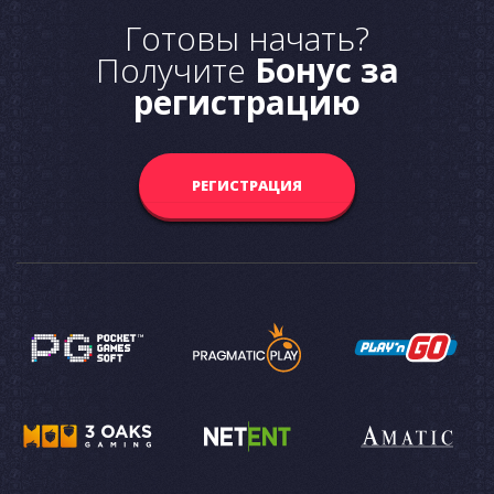
Готовы начать?
Получите
Бонус за
регистрацию
РЕГИСТРАЦИЯ