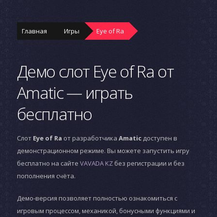
Главная
Игры
Eye of Ra
Демо слот Eye of Ra от
Amatic — играть
бесплатно
Слот
Eye of Ra
от разработчика
Amatic
доступен в
демонстрационном режиме. Вы можете запустить игру
бесплатно на сайте
VAVADA KZ
без регистрации и без
пополнения счёта.
Демо-версия позволяет полностью ознакомиться с
игровым процессом, механикой, бонусными функциями и