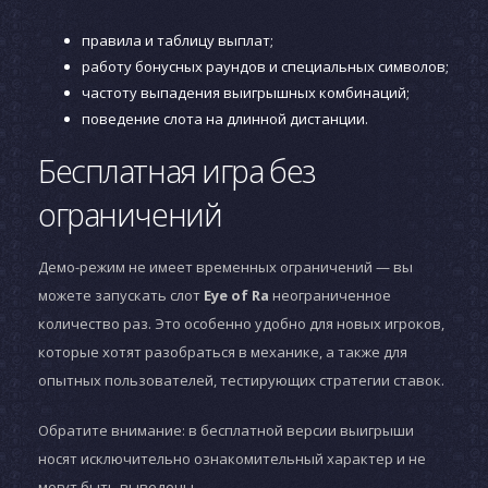
правила и таблицу выплат;
работу бонусных раундов и специальных символов;
частоту выпадения выигрышных комбинаций;
поведение слота на длинной дистанции.
Бесплатная игра без
ограничений
Демо-режим не имеет временных ограничений — вы
можете запускать слот
Eye of Ra
неограниченное
количество раз. Это особенно удобно для новых игроков,
которые хотят разобраться в механике, а также для
опытных пользователей, тестирующих стратегии ставок.
Обратите внимание: в бесплатной версии выигрыши
носят исключительно ознакомительный характер и не
могут быть выведены.