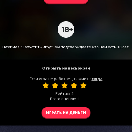
Нажимая "Запустить игру", вы подтверждаете что Вам есть 18 лет.
Открыть на весь экран
Если игра не работает, нажмите
сюда
Рейтинг
5
Всего оценок:
1
ИГРАТЬ НА ДЕНЬГИ