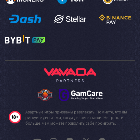
Азартные игры призваны развлекать. Помните, что вы
рискуете деньгами, когда делаете ставки. Не тратьте
больше, чем можете позволить себе проиграть.