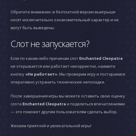
Обратите внимание: в бесплатной версии выигрыши
носят исключительно ознакомительный характер и не
могут быть выведены.
Слот не запускается?
Если по каким-либо причинам слот
Enchanted Cleopatra
не открывается или работает некорректно, нажмите
кнопку
«Не работает»
. Мы проверим игру и постараемся
оперативно устранить технические неполадки.
После завершения игры вы можете оставить свою оценку
слота
Enchanted Cleopatra
и поделиться впечатлениями
— это поможет другим пользователям сделать выбор.
Желаем приятной и увлекательной игры!