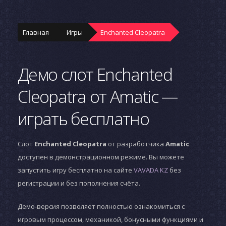
Главная
Игры
Enchanted Cleopatra
Демо слот Enchanted
Cleopatra от Amatic —
играть бесплатно
Слот
Enchanted Cleopatra
от разработчика
Amatic
доступен в демонстрационном режиме. Вы можете
запустить игру бесплатно на сайте
VAVADA KZ
без
регистрации и без пополнения счёта.
Демо-версия позволяет полностью ознакомиться с
игровым процессом, механикой, бонусными функциями и