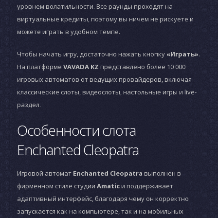
уровнем волатильности. Все раунды проходят на
виртуальные кредиты, поэтому вы ничем не рискуете и
можете играть в удобном темпе.
Чтобы начать игру, достаточно нажать кнопку
«Играть»
.
На платформе
VAVADA KZ
представлено более 10 000
игровых автоматов от ведущих провайдеров, включая
классические слоты, видеослоты, настольные игры и live-
раздел.
Особенности слота
Enchanted Cleopatra
Игровой автомат
Enchanted Cleopatra
выполнен в
фирменном стиле студии
Amatic
и поддерживает
адаптивный интерфейс, благодаря чему он корректно
запускается как на компьютере, так и на мобильных