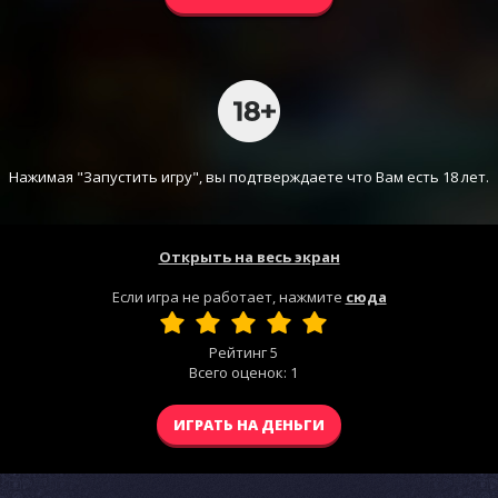
Нажимая "Запустить игру", вы подтверждаете что Вам есть 18 лет.
Открыть на весь экран
Если игра не работает, нажмите
сюда
Рейтинг
5
Всего оценок:
1
ИГРАТЬ НА ДЕНЬГИ