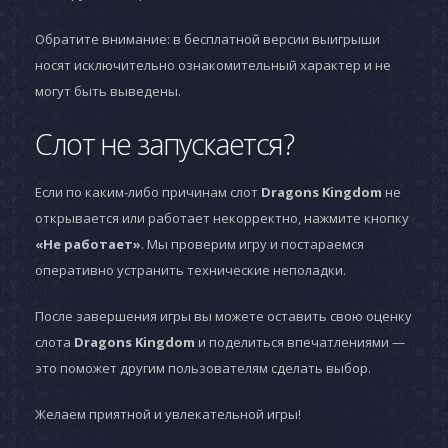
Обратите внимание: в бесплатной версии выигрыши
носят исключительно ознакомительный характер и не
могут быть выведены.
Слот не запускается?
Если по каким-либо причинам слот
Dragons Kingdom
не
открывается или работает некорректно, нажмите кнопку
«Не работает»
. Мы проверим игру и постараемся
оперативно устранить технические неполадки.
После завершения игры вы можете оставить свою оценку
слота
Dragons Kingdom
и поделиться впечатлениями —
это поможет другим пользователям сделать выбор.
Желаем приятной и увлекательной игры!