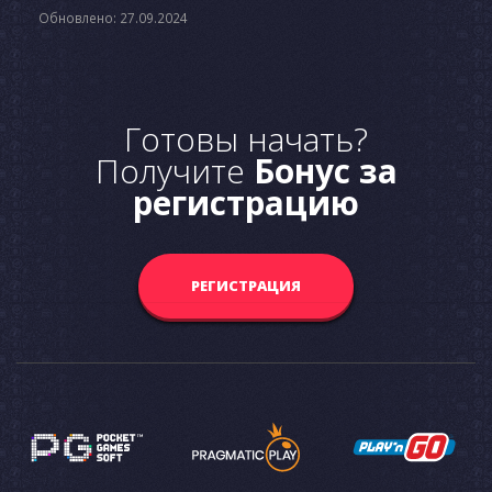
Обновлено:
27.09.2024
Готовы начать?
Получите
Бонус за
регистрацию
РЕГИСТРАЦИЯ