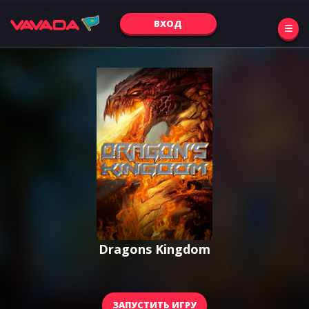
ВХОД
Dragons Kingdom
ЗАПУСТИТЬ ИГРУ