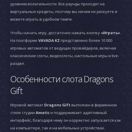
уровнем волатильности. Все раунды проходят на
виртуальные кредиты, поэтому вы ничем не рискуете и
можете играть в удобном темпе.
Чтобы начать игру, достаточно нажать кнопку
«Играть»
.
На платформе
VAVADA KZ
представлено более 10 000
игровых автоматов от ведущих провайдеров, включая
классические слоты, видеослоты, настольные игры и live-
раздел.
Особенности слота Dragons
Gift
Игровой автомат
Dragons Gift
выполнен в фирменном
стиле студии
Amatic
и поддерживает адаптивный
интерфейс, благодаря чему он корректно запускается как
на компьютере, так и на мобильных устройствах.