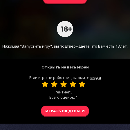
Нажимая "Запустить игру", вы подтверждаете что Вам есть 18 лет.
Открыть на весь экран
Если игра не работает, нажмите
сюда
Рейтинг
5
Всего оценок:
1
ИГРАТЬ НА ДЕНЬГИ