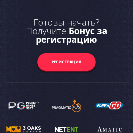
Готовы начать?
Получите
Бонус за
регистрацию
РЕГИСТРАЦИЯ