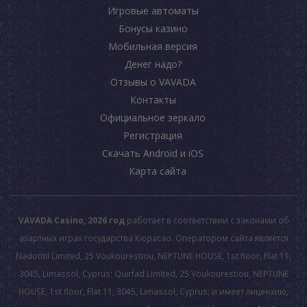
Игровые автоматы
Бонусы казино
Мобильная версия
Денег надо?
Отзывы о VAVADA
Контакты
Официальное зеркало
Регистрация
Скачать Android и iOS
Карта сайта
VAVADA Casino, 2026 год
работает в соответствии с законами об
азартных играх государства Кюрасао. Оператором сайта является
Nadontil Limited, 25 Voukourestiou, NEPTUNE HOUSE, 1st floor, Flat 11,
3045, Limassol, Cyprus; Quirfad Limited, 25 Voukourestiou, NEPTUNE
HOUSE, 1st floor, Flat 11, 3045, Limassol, Cyprus; и имеет лицензию,