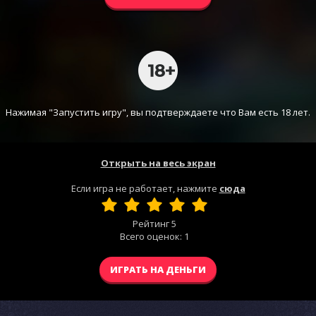
Нажимая "Запустить игру", вы подтверждаете что Вам есть 18 лет.
Открыть на весь экран
Если игра не работает, нажмите
сюда
Рейтинг
5
Всего оценок:
1
ИГРАТЬ НА ДЕНЬГИ