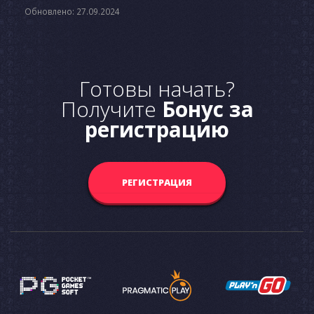
Обновлено:
27.09.2024
Готовы начать?
Получите
Бонус за
регистрацию
РЕГИСТРАЦИЯ