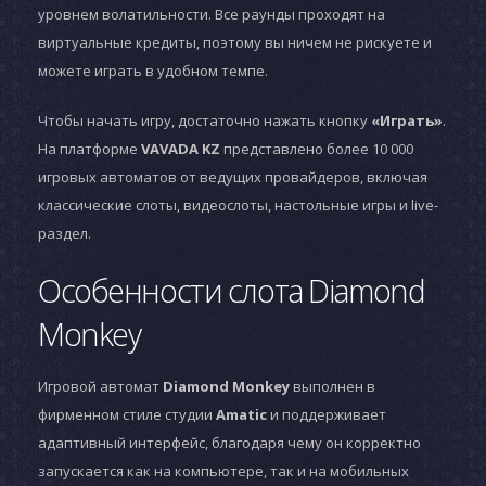
уровнем волатильности. Все раунды проходят на
виртуальные кредиты, поэтому вы ничем не рискуете и
можете играть в удобном темпе.
Чтобы начать игру, достаточно нажать кнопку
«Играть»
.
На платформе
VAVADA KZ
представлено более 10 000
игровых автоматов от ведущих провайдеров, включая
классические слоты, видеослоты, настольные игры и live-
раздел.
Особенности слота Diamond
Monkey
Игровой автомат
Diamond Monkey
выполнен в
фирменном стиле студии
Amatic
и поддерживает
адаптивный интерфейс, благодаря чему он корректно
запускается как на компьютере, так и на мобильных