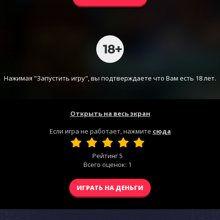
Нажимая "Запустить игру", вы подтверждаете что Вам есть 18 лет.
Открыть на весь экран
Если игра не работает, нажмите
сюда
Рейтинг
5
Всего оценок:
1
ИГРАТЬ НА ДЕНЬГИ