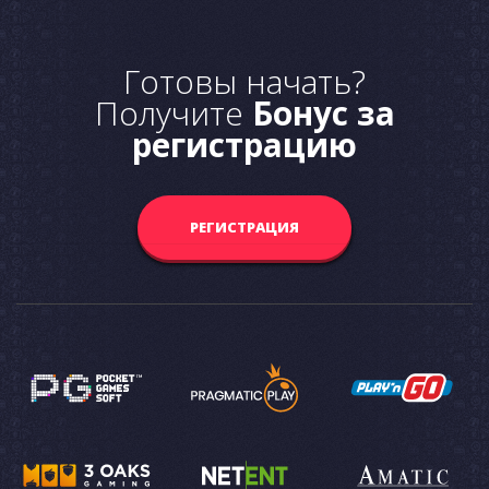
Готовы начать?
Получите
Бонус за
регистрацию
РЕГИСТРАЦИЯ