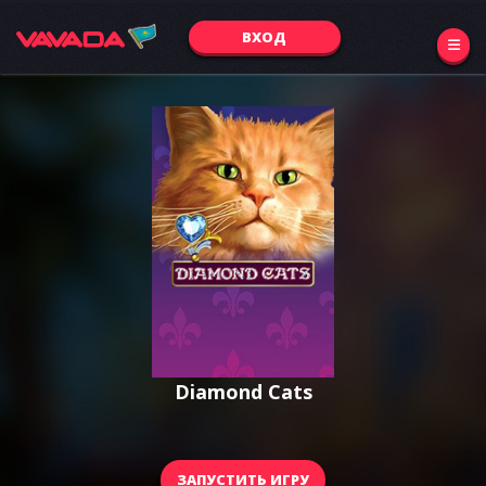
ВХОД
Diamond Cats
ЗАПУСТИТЬ ИГРУ