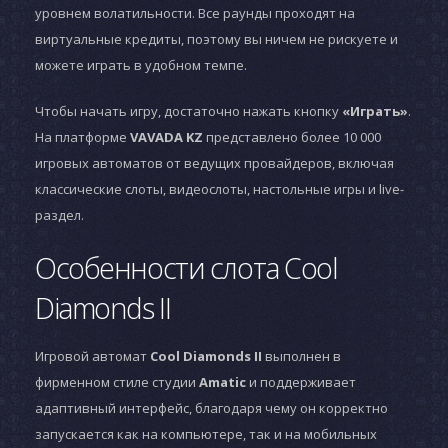
уровнем волатильности. Все раунды проходят на
виртуальные кредиты, поэтому вы ничем не рискуете и
можете играть в удобном темпе.
Чтобы начать игру, достаточно нажать кнопку
«Играть»
.
На платформе
VAVADA KZ
представлено более 10 000
игровых автоматов от ведущих провайдеров, включая
классические слоты, видеослоты, настольные игры и live-
раздел.
Особенности слота Cool
Diamonds II
Игровой автомат
Cool Diamonds II
выполнен в
фирменном стиле студии
Amatic
и поддерживает
адаптивный интерфейс, благодаря чему он корректно
запускается как на компьютере, так и на мобильных