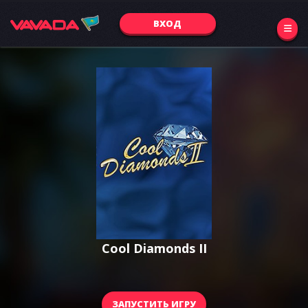
ВХОД
Cool Diamonds II
ЗАПУСТИТЬ ИГРУ