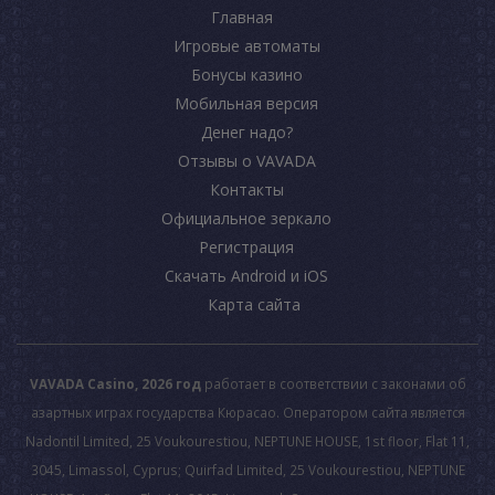
Главная
Игровые автоматы
Бонусы казино
Мобильная версия
Денег надо?
Отзывы о VAVADA
Контакты
Официальное зеркало
Регистрация
Скачать Android и iOS
Карта сайта
VAVADA Casino, 2026 год
работает в соответствии с законами об
азартных играх государства Кюрасао. Оператором сайта является
Nadontil Limited, 25 Voukourestiou, NEPTUNE HOUSE, 1st floor, Flat 11,
3045, Limassol, Cyprus; Quirfad Limited, 25 Voukourestiou, NEPTUNE