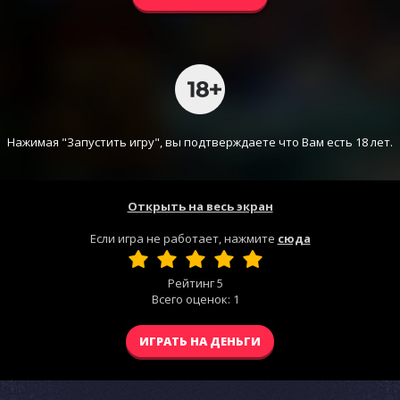
Нажимая "Запустить игру", вы подтверждаете что Вам есть 18 лет.
Открыть на весь экран
Если игра не работает, нажмите
сюда
Рейтинг
5
Всего оценок:
1
ИГРАТЬ НА ДЕНЬГИ