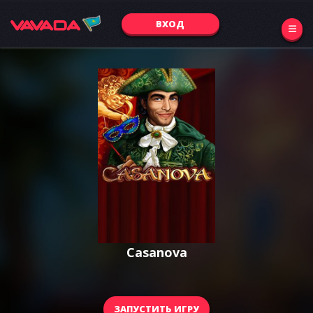
ВХОД
Casanova
ЗАПУСТИТЬ ИГРУ