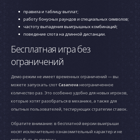
правила и таблицу выплат;
работу бонусных раундов и специальных символов;
частоту выпадения выигрышных комбинаций;
поведение слота на длинной дистанции.
Бесплатная игра без
ограничений
Демо-режим не имеет временных ограничений — вы
можете запускать слот
Casanova
неограниченное
количество раз. Это особенно удобно для новых игроков,
которые хотят разобраться в механике, а также для
опытных пользователей, тестирующих стратегии ставок.
Обратите внимание: в бесплатной версии выигрыши
носят исключительно ознакомительный характер и не
могут быть выведены.