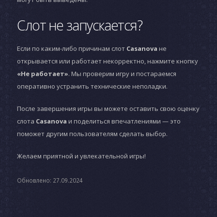
Слот не запускается?
Если по каким-либо причинам слот
Casanova
не
открывается или работает некорректно, нажмите кнопку
«Не работает»
. Мы проверим игру и постараемся
оперативно устранить технические неполадки.
После завершения игры вы можете оставить свою оценку
слота
Casanova
и поделиться впечатлениями — это
поможет другим пользователям сделать выбор.
Желаем приятной и увлекательной игры!
Обновлено:
27.09.2024