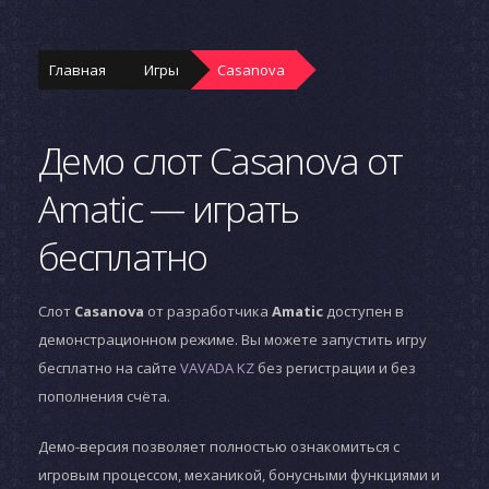
Главная
Игры
Casanova
Демо слот Casanova от
Amatic — играть
бесплатно
Слот
Casanova
от разработчика
Amatic
доступен в
демонстрационном режиме. Вы можете запустить игру
бесплатно на сайте
VAVADA KZ
без регистрации и без
пополнения счёта.
Демо-версия позволяет полностью ознакомиться с
игровым процессом, механикой, бонусными функциями и