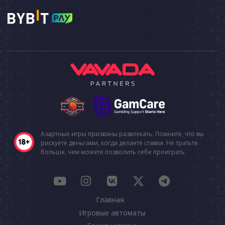
Азартные игры призваны развлекать. Помните, что вы
рискуете деньгами, когда делаете ставки. Не тратьте
больше, чем можете позволить себе проиграть.
Главная
Игровые автоматы