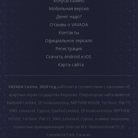
Бонусы казино
Мобильная версия
Денег надо?
Отзывы о VAVADA
Контакты
Официальное зеркало
Регистрация
Скачать Android и iOS
Карта сайта
VAVADA Casino, 2026 год
работает в соответствии с законами об
азартных играх государства Кюрасао. Оператором сайта является
Nadontil Limited, 25 Voukourestiou, NEPTUNE HOUSE, 1st floor, Flat 11,
3045, Limassol, Cyprus; Quirfad Limited, 25 Voukourestiou, NEPTUNE
HOUSE, 1st floor, Flat 11, 3045, Limassol, Cyprus; и имеет лицензию,
полностью принадлежащую Overcan N.V. Heelsumstraat 51, E-
Commerce Park, Curacao.