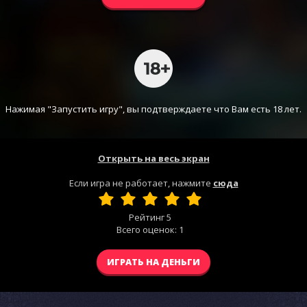
Нажимая "Запустить игру", вы подтверждаете что Вам есть 18 лет.
Открыть на весь экран
Если игра не работает, нажмите
сюда
Рейтинг
5
Всего оценок:
1
ИГРАТЬ НА ДЕНЬГИ