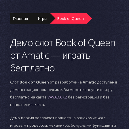
Главная
Игры
Book of Queen
Демо слот Book of Queen
от Amatic — играть
бесплатно
Слот
Book of Queen
от разработчика
Amatic
доступен в
демонстрационном режиме. Вы можете запустить игру
бесплатно на сайте
VAVADA KZ
без регистрации и без
пополнения счёта.
Демо-версия позволяет полностью ознакомиться с
игровым процессом, механикой, бонусными функциями и