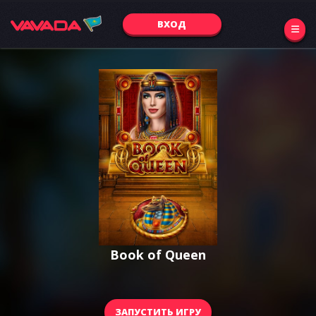
ВХОД
Book of Queen
ЗАПУСТИТЬ ИГРУ