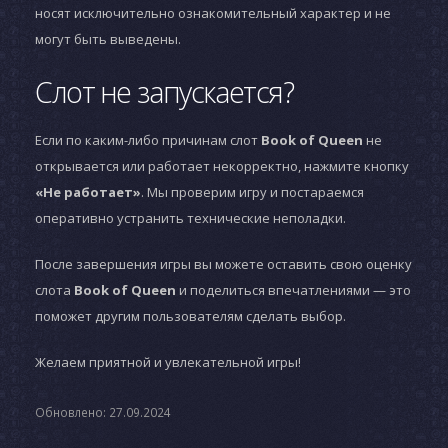
носят исключительно ознакомительный характер и не
могут быть выведены.
Слот не запускается?
Если по каким-либо причинам слот
Book of Queen
не
открывается или работает некорректно, нажмите кнопку
«Не работает»
. Мы проверим игру и постараемся
оперативно устранить технические неполадки.
После завершения игры вы можете оставить свою оценку
слота
Book of Queen
и поделиться впечатлениями — это
поможет другим пользователям сделать выбор.
Желаем приятной и увлекательной игры!
Обновлено:
27.09.2024