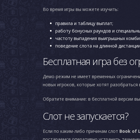
Во время игры вы можете изучить:
правила и таблицу выплат;
работу бонусных раундов и специальн
частоту выпадения выигрышных комби
поведение слота на длинной дистанции
Бесплатная игра без о
Демо-режим не имеет временных ограничен
новых игроков, которые хотят разобраться 
Обратите внимание: в бесплатной версии в
Слот не запускается?
Если по каким-либо причинам слот
Book of 
постараемся оперативно устранить техничес