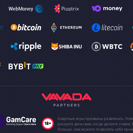
Азартные игры призваны развлекать. Помн
рискуете деньгами, когда делаете ставки. 
больше, чем можете позволить себе прои