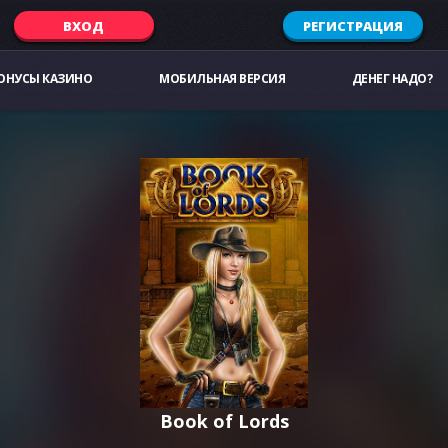
ВХОД
РЕГИСТРАЦИЯ
ОНУСЫ КАЗИНО
МОБИЛЬНАЯ ВЕРСИЯ
ДЕНЕГ НАДО?
Book of Lords