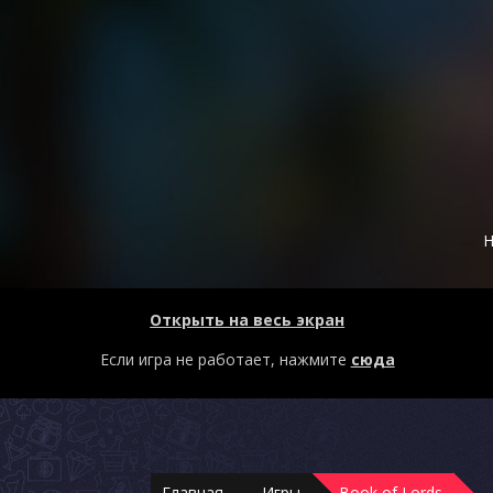
Н
Открыть на весь экран
Если игра не работает, нажмите
сюда
Главная
Игры
Book of Lords