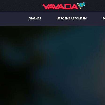
ГЛАВНАЯ
ИГРОВЫЕ АВТОМАТЫ
Б