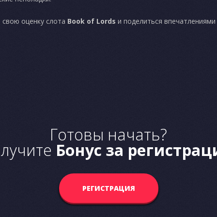
 свою оценку слота
Book of Lords
и поделиться впечатлениями
Готовы начать?
лучите
Бонус за регистра
РЕГИСТРАЦИЯ