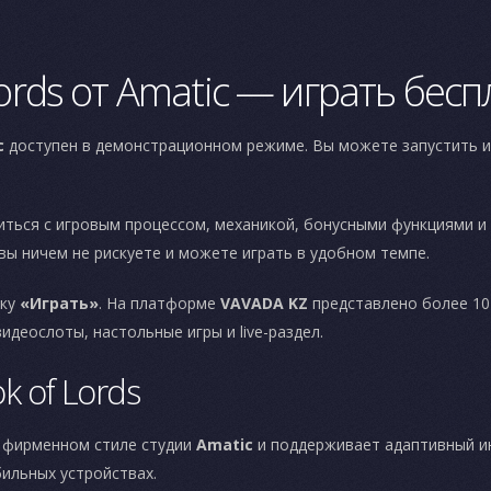
ords от Amatic — играть бес
c
доступен в демонстрационном режиме. Вы можете запустить и
ться с игровым процессом, механикой, бонусными функциями и 
вы ничем не рискуете и можете играть в удобном темпе.
пку
«Играть»
. На платформе
VAVADA KZ
представлено более 10
идеослоты, настольные игры и live-раздел.
k of Lords
 фирменном стиле студии
Amatic
и поддерживает адаптивный ин
бильных устройствах.