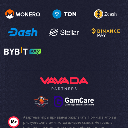
Азартные игры призваны развлекать. Помните, что вы
рискуете деньгами, когда делаете ставки. Не тратьте
больше, чем можете позволить себе проиграть.