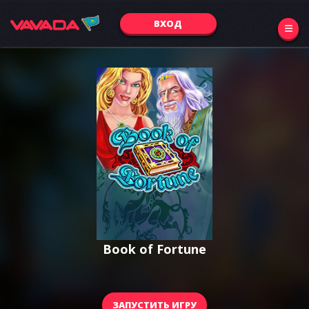
ВХОД
Book of Fortune
ЗАПУСТИТЬ ИГРУ