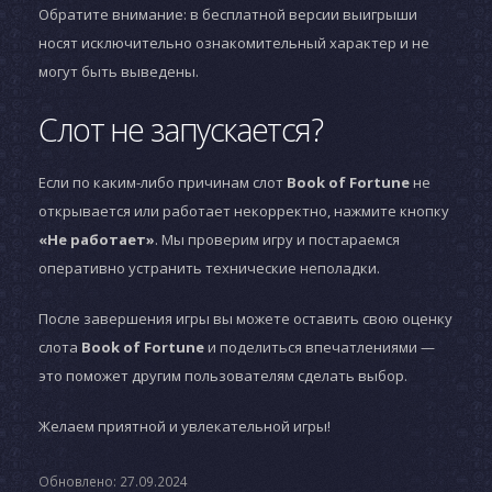
Обратите внимание: в бесплатной версии выигрыши
носят исключительно ознакомительный характер и не
могут быть выведены.
Слот не запускается?
Если по каким-либо причинам слот
Book of Fortune
не
открывается или работает некорректно, нажмите кнопку
«Не работает»
. Мы проверим игру и постараемся
оперативно устранить технические неполадки.
После завершения игры вы можете оставить свою оценку
слота
Book of Fortune
и поделиться впечатлениями —
это поможет другим пользователям сделать выбор.
Желаем приятной и увлекательной игры!
Обновлено:
27.09.2024