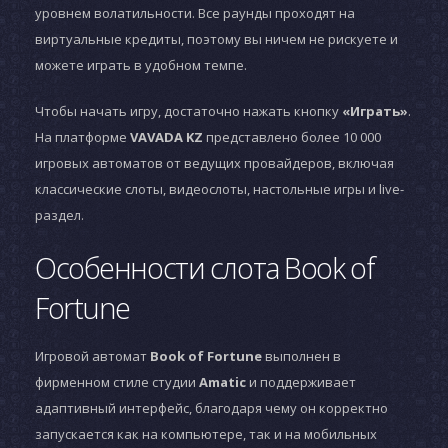
уровнем волатильности. Все раунды проходят на
виртуальные кредиты, поэтому вы ничем не рискуете и
можете играть в удобном темпе.
Чтобы начать игру, достаточно нажать кнопку
«Играть»
.
На платформе
VAVADA KZ
представлено более 10 000
игровых автоматов от ведущих провайдеров, включая
классические слоты, видеослоты, настольные игры и live-
раздел.
Особенности слота Book of
Fortune
Игровой автомат
Book of Fortune
выполнен в
фирменном стиле студии
Amatic
и поддерживает
адаптивный интерфейс, благодаря чему он корректно
запускается как на компьютере, так и на мобильных