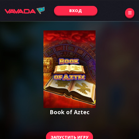
ВХОД
Book of Aztec
ЗАПУСТИТЬ ИГРУ