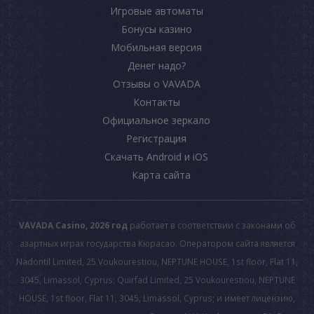
Игровые автоматы
Бонусы казино
Мобильная версия
Денег надо?
Отзывы о VAVADA
Контакты
Официальное зеркало
Регистрация
Скачать Android и iOS
Карта сайта
VAVADA Casino, 2026 год
работает в соответствии с законами об
азартных играх государства Кюрасао. Оператором сайта является
Nadontil Limited, 25 Voukourestiou, NEPTUNE HOUSE, 1st floor, Flat 11,
3045, Limassol, Cyprus; Quirfad Limited, 25 Voukourestiou, NEPTUNE
HOUSE, 1st floor, Flat 11, 3045, Limassol, Cyprus; и имеет лицензию,