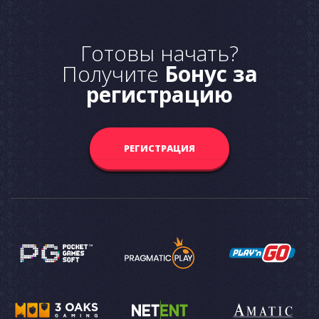
Готовы начать?
Получите
Бонус за
регистрацию
РЕГИСТРАЦИЯ