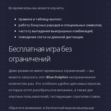
Во время игры вы можете изучить:
правила и таблицу выплат;
работу бонусных раундов и специальных символов;
частоту выпадения выигрышных комбинаций;
поведение слота на длинной дистанции.
Бесплатная игра без
ограничений
Демо-режим не имеет временных ограничений — вы
можете запускать слот
Blue Dolphin
неограниченное
количество раз. Это особенно удобно для новых игроков,
которые хотят разобраться в механике, а также для
опытных пользователей, тестирующих стратегии ставок.
Обратите внимание: в бесплатной версии выигрыши