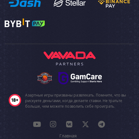
Азартные игры призваны развлекать. Помните, что вы
рискуете деньгами, когда делаете ставки. Не тратьте
больше, чем можете позволить себе проиграть.
Главная