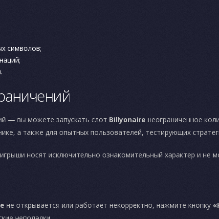
ых символов;
наций;
.
граничений
ий — вы можете запускать слот
Billyonaire
неограниченное коли
нике, а также для опытных пользователей, тестирующих стратег
ыигрыши носят исключительно ознакомительный характер и не м
re
не открывается или работает некорректно, нажмите кнопку
«
кие неполадки.