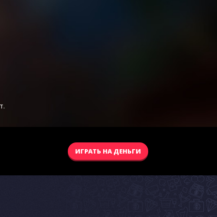
т.
ИГРАТЬ НА ДЕНЬГИ