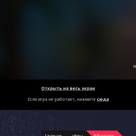
Н
Открыть на весь экран
Если игра не работает, нажмите
сюда
Главная
Игры
Billyonaire