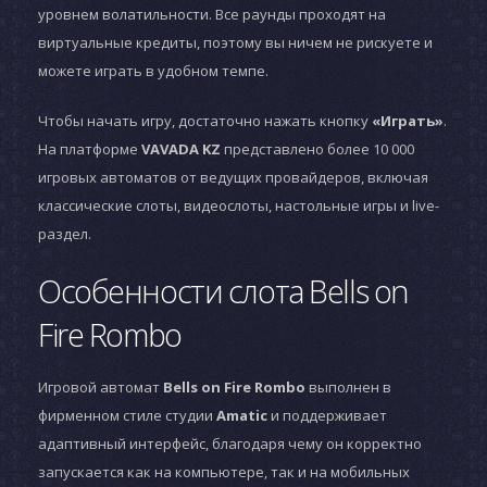
уровнем волатильности. Все раунды проходят на
виртуальные кредиты, поэтому вы ничем не рискуете и
можете играть в удобном темпе.
Чтобы начать игру, достаточно нажать кнопку
«Играть»
.
На платформе
VAVADA KZ
представлено более 10 000
игровых автоматов от ведущих провайдеров, включая
классические слоты, видеослоты, настольные игры и live-
раздел.
Особенности слота Bells on
Fire Rombo
Игровой автомат
Bells on Fire Rombo
выполнен в
фирменном стиле студии
Amatic
и поддерживает
адаптивный интерфейс, благодаря чему он корректно
запускается как на компьютере, так и на мобильных