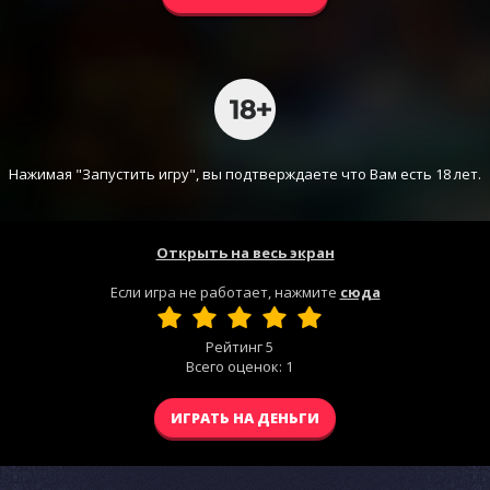
Нажимая "Запустить игру", вы подтверждаете что Вам есть 18 лет.
Открыть на весь экран
Если игра не работает, нажмите
сюда
Рейтинг
5
Всего оценок:
1
ИГРАТЬ НА ДЕНЬГИ