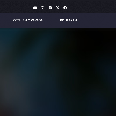
ОТЗЫВЫ О VAVADA
КОНТАКТЫ