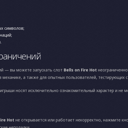
ых символов;
наций;
.
граничений
ий — вы можете запускать слот
Bells on Fire Hot
неограниченное
в механике, а также для опытных пользователей, тестирующих с
ыигрыши носят исключительно ознакомительный характер и не м
Fire Hot
не открывается или работает некорректно, нажмите кн
кие неполадки.