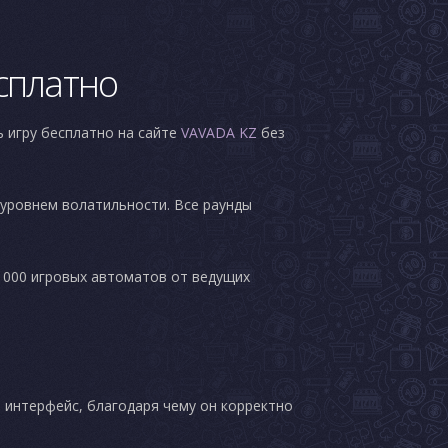
есплатно
 игру бесплатно на сайте
VAVADA KZ
без
уровнем волатильности. Все раунды
 000 игровых автоматов от ведущих
интерфейс, благодаря чему он корректно