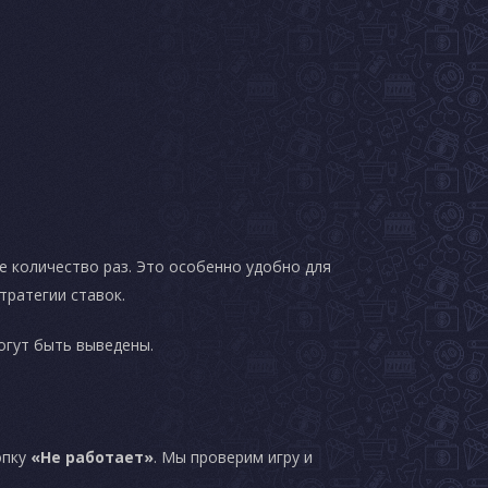
 количество раз. Это особенно удобно для
тратегии ставок.
огут быть выведены.
опку
«Не работает»
. Мы проверим игру и