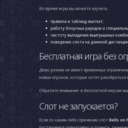
Во время игры вы можете изучить:
правила и таблицу выплат;
работу бонусных раундов и специальн
частоту выпадения выигрышных комби
поведение слота на длинной дистанции
Бесплатная игра без о
Демо-режим не имеет временных ограничен
новых игроков, которые хотят разобраться 
Обратите внимание: в бесплатной версии в
Слот не запускается?
Если по каким-либо причинам слот
Bells on 
постараемся оперативно устранить техничес