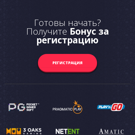
Готовы начать?
Получите
Бонус за
регистрацию
РЕГИСТРАЦИЯ