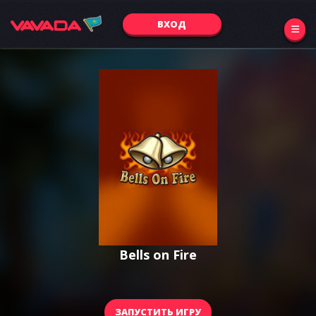
ВХОД
Bells on Fire
ЗАПУСТИТЬ ИГРУ