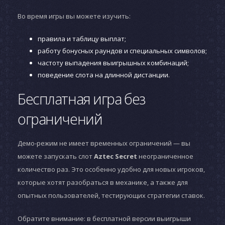
Во время игры вы можете изучить:
правила и таблицу выплат;
работу бонусных раундов и специальных символов;
частоту выпадения выигрышных комбинаций;
поведение слота на длинной дистанции.
Бесплатная игра без
ограничений
Демо-режим не имеет временных ограничений — вы
можете запускать слот
Aztec Secret
неограниченное
количество раз. Это особенно удобно для новых игроков,
которые хотят разобраться в механике, а также для
опытных пользователей, тестирующих стратегии ставок.
Обратите внимание: в бесплатной версии выигрыши