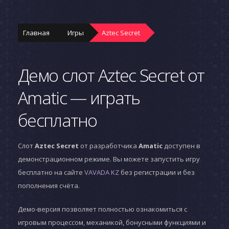
Главная
Игры
Aztec Secret
Демо слот Aztec Secret от
Amatic — играть
бесплатно
Слот
Aztec Secret
от разработчика
Amatic
доступен в
демонстрационном режиме. Вы можете запустить игру
бесплатно на сайте
VAVADA KZ
без регистрации и без
пополнения счёта.
Демо-версия позволяет полностью ознакомиться с
игровым процессом, механикой, бонусными функциями и