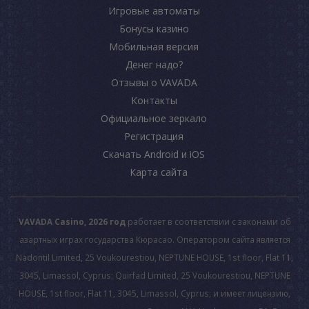
Игровые автоматы
Бонусы казино
Мобильная версия
Денег надо?
Отзывы о VAVADA
Контакты
Официальное зеркало
Регистрация
Скачать Android и iOS
Карта сайта
VAVADA Casino, 2026 год
работает в соответствии с законами об
азартных играх государства Кюрасао. Оператором сайта является
Nadontil Limited, 25 Voukourestiou, NEPTUNE HOUSE, 1st floor, Flat 11,
3045, Limassol, Cyprus; Quirfad Limited, 25 Voukourestiou, NEPTUNE
HOUSE, 1st floor, Flat 11, 3045, Limassol, Cyprus; и имеет лицензию,