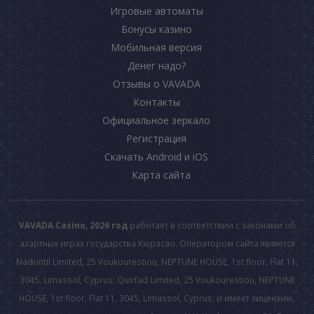
Игровые автоматы
Бонусы казино
Мобильная версия
Денег надо?
Отзывы о VAVADA
Контакты
Официальное зеркало
Регистрация
Скачать Android и iOS
Карта сайта
VAVADA Casino, 2026 год
работает в соответствии с законами об
азартных играх государства Кюрасао. Оператором сайта является
Nadontil Limited, 25 Voukourestiou, NEPTUNE HOUSE, 1st floor, Flat 11,
3045, Limassol, Cyprus; Quirfad Limited, 25 Voukourestiou, NEPTUNE
HOUSE, 1st floor, Flat 11, 3045, Limassol, Cyprus; и имеет лицензию,