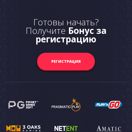
Готовы начать?
Получите
Бонус за
регистрацию
РЕГИСТРАЦИЯ