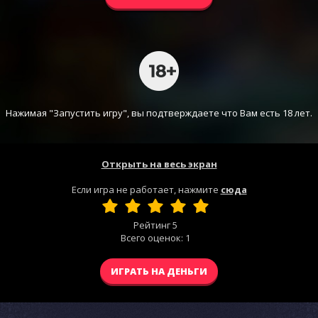
Нажимая "Запустить игру", вы подтверждаете что Вам есть 18 лет.
Открыть на весь экран
Если игра не работает, нажмите
сюда
Рейтинг
5
Всего оценок:
1
ИГРАТЬ НА ДЕНЬГИ