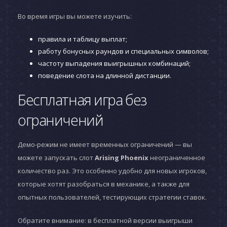
Во время игры вы можете изучить:
правила и таблицу выплат;
работу бонусных раундов и специальных символов;
частоту выпадения выигрышных комбинаций;
поведение слота на длинной дистанции.
Бесплатная игра без
ограничений
Демо-режим не имеет временных ограничений — вы
можете запускать слот
Arising Phoenix
неограниченное
количество раз. Это особенно удобно для новых игроков,
которые хотят разобраться в механике, а также для
опытных пользователей, тестирующих стратегии ставок.
Обратите внимание: в бесплатной версии выигрыши