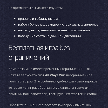
Во время игры вы можете изучить:
правила и таблицу выплат;
работу бонусных раундов и специальных символов;
частоту выпадения выигрышных комбинаций;
поведение слота на длинной дистанции.
Бесплатная игра без
ограничений
Демо-режим не имеет временных ограничений — вы
можете запускать слот
All Ways Win
неограниченное
количество раз. Это особенно удобно для новых игроков,
которые хотят разобраться в механике, а также для
опытных пользователей, тестирующих стратегии ставок.
Обратите внимание: в бесплатной версии выигрыши