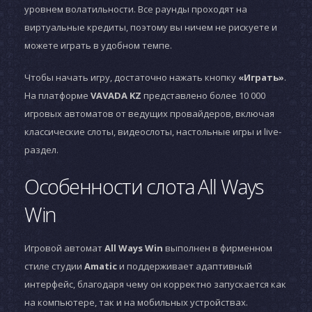
уровнем волатильности. Все раунды проходят на
виртуальные кредиты, поэтому вы ничем не рискуете и
можете играть в удобном темпе.
Чтобы начать игру, достаточно нажать кнопку
«Играть»
.
На платформе
VAVADA KZ
представлено более 10 000
игровых автоматов от ведущих провайдеров, включая
классические слоты, видеослоты, настольные игры и live-
раздел.
Особенности слота All Ways
Win
Игровой автомат
All Ways Win
выполнен в фирменном
стиле студии
Amatic
и поддерживает адаптивный
интерфейс, благодаря чему он корректно запускается как
на компьютере, так и на мобильных устройствах.