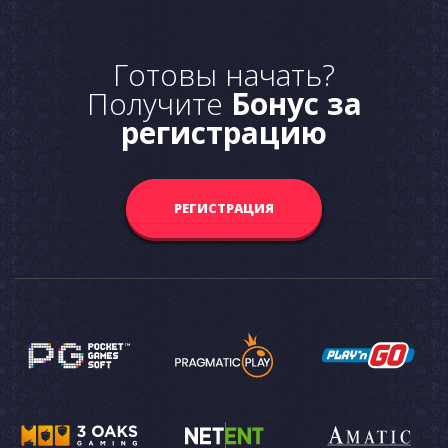
Готовы начать?
Получите
Бонус за
регистрацию
РЕГИСТРАЦИЯ