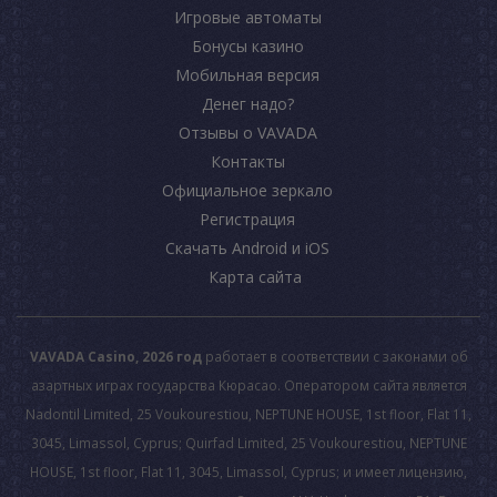
Игровые автоматы
Бонусы казино
Мобильная версия
Денег надо?
Отзывы о VAVADA
Контакты
Официальное зеркало
Регистрация
Скачать Android и iOS
Карта сайта
VAVADA Casino, 2026 год
работает в соответствии с законами об
азартных играх государства Кюрасао. Оператором сайта является
Nadontil Limited, 25 Voukourestiou, NEPTUNE HOUSE, 1st floor, Flat 11,
3045, Limassol, Cyprus; Quirfad Limited, 25 Voukourestiou, NEPTUNE
HOUSE, 1st floor, Flat 11, 3045, Limassol, Cyprus; и имеет лицензию,