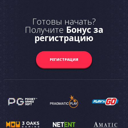
Готовы начать?
Получите
Бонус за
регистрацию
РЕГИСТРАЦИЯ