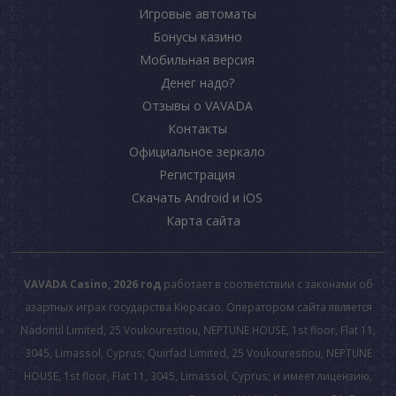
Игровые автоматы
Бонусы казино
Мобильная версия
Денег надо?
Отзывы о VAVADA
Контакты
Официальное зеркало
Регистрация
Скачать Android и iOS
Карта сайта
VAVADA Casino, 2026 год
работает в соответствии с законами об
азартных играх государства Кюрасао. Оператором сайта является
Nadontil Limited, 25 Voukourestiou, NEPTUNE HOUSE, 1st floor, Flat 11,
3045, Limassol, Cyprus; Quirfad Limited, 25 Voukourestiou, NEPTUNE
HOUSE, 1st floor, Flat 11, 3045, Limassol, Cyprus; и имеет лицензию,