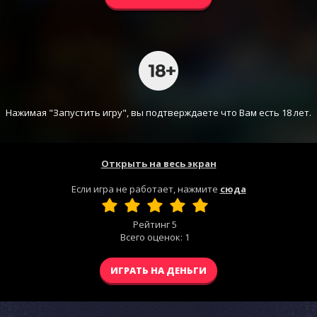
Нажимая "Запустить игру", вы подтверждаете что Вам есть 18 лет.
Открыть на весь экран
Если игра не работает, нажмите
сюда
Рейтинг
5
Всего оценок:
1
ИГРАТЬ НА ДЕНЬГИ