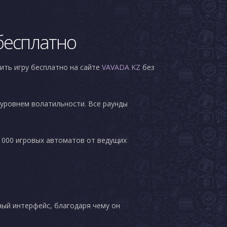
 бесплатно
ить игру бесплатно на сайте
VAVADA KZ
без
уровнем волатильности. Все раунды
 000 игровых автоматов от ведущих
ый интерфейс, благодаря чему он