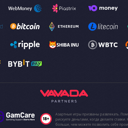
Азартные игры призваны развлекать. Помн
рискуете деньгами, когда делаете ставки. 
больше, чем можете позволить себе прои