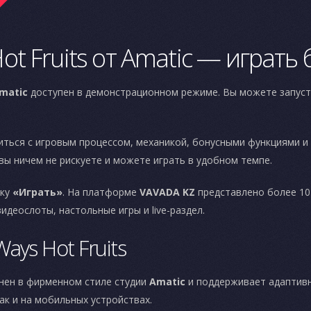
Hot Fruits от Amatic — играть
matic
доступен в демонстрационном режиме. Вы можете запуст
ться с игровым процессом, механикой, бонусными функциями и 
вы ничем не рискуете и можете играть в удобном темпе.
пку
«Играть»
. На платформе
VAVADA KZ
представлено более 10
идеослоты, настольные игры и live-раздел.
ays Hot Fruits
ен в фирменном стиле студии
Amatic
и поддерживает адаптивн
ак и на мобильных устройствах.