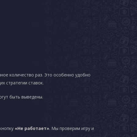
ное количество раз. Это особенно удобно
их стратегии ставок.
огут быть выведены.
 кнопку
«Не работает»
. Мы проверим игру и