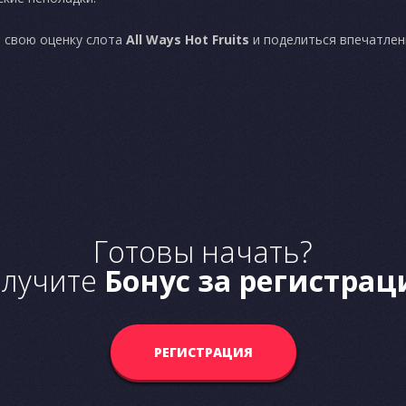
 свою оценку слота
All Ways Hot Fruits
и поделиться впечатле
Готовы начать?
лучите
Бонус за регистра
РЕГИСТРАЦИЯ