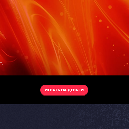
т.
ИГРАТЬ НА ДЕНЬГИ