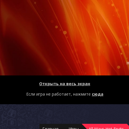
Н
Открыть на весь экран
Если игра не работает, нажмите
сюда
Главная
Игры
All Ways Hot Fruits