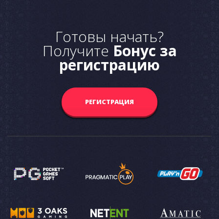
Готовы начать?
Получите
Бонус за
регистрацию
РЕГИСТРАЦИЯ