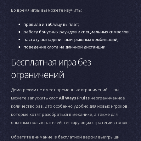
Во время игры вы можете изучить:
правила и таблицу выплат;
работу бонусных раундов и специальных символов;
частоту выпадения выигрышных комбинаций;
поведение слота на длинной дистанции.
Бесплатная игра без
ограничений
Демо-режим не имеет временных ограничений — вы
можете запускать слот
All Ways Fruits
неограниченное
количество раз. Это особенно удобно для новых игроков,
которые хотят разобраться в механике, а также для
опытных пользователей, тестирующих стратегии ставок.
Обратите внимание: в бесплатной версии выигрыши