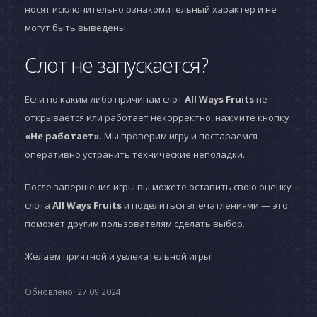
носят исключительно ознакомительный характер и не
могут быть выведены.
Слот не запускается?
Если по каким-либо причинам слот
All Ways Fruits
не
открывается или работает некорректно, нажмите кнопку
«Не работает»
. Мы проверим игру и постараемся
оперативно устранить технические неполадки.
После завершения игры вы можете оставить свою оценку
слота
All Ways Fruits
и поделиться впечатлениями — это
поможет другим пользователям сделать выбор.
Желаем приятной и увлекательной игры!
Обновлено:
27.09.2024