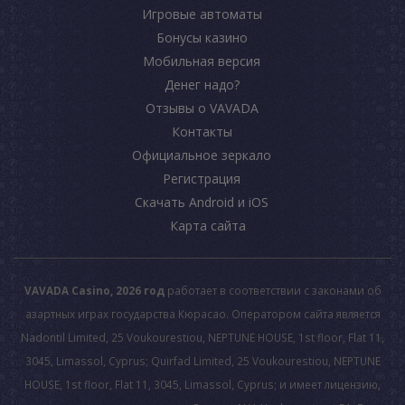
Игровые автоматы
Бонусы казино
Мобильная версия
Денег надо?
Отзывы о VAVADA
Контакты
Официальное зеркало
Регистрация
Скачать Android и iOS
Карта сайта
VAVADA Casino, 2026 год
работает в соответствии с законами об
азартных играх государства Кюрасао. Оператором сайта является
Nadontil Limited, 25 Voukourestiou, NEPTUNE HOUSE, 1st floor, Flat 11,
3045, Limassol, Cyprus; Quirfad Limited, 25 Voukourestiou, NEPTUNE
HOUSE, 1st floor, Flat 11, 3045, Limassol, Cyprus; и имеет лицензию,