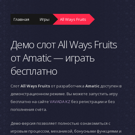
Главная
Игры
All Ways Fruits
Демо слот All Ways Fruits
от Amatic — играть
бесплатно
Слот
All Ways Fruits
от разработчика
Amatic
доступен в
демонстрационном режиме. Вы можете запустить игру
бесплатно на сайте
VAVADA KZ
без регистрации и без
пополнения счёта.
Демо-версия позволяет полностью ознакомиться с
игровым процессом, механикой, бонусными функциями и