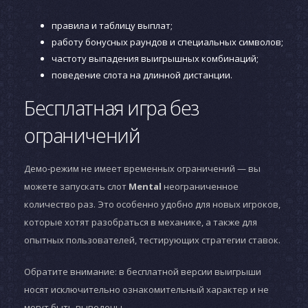
правила и таблицу выплат;
работу бонусных раундов и специальных символов;
частоту выпадения выигрышных комбинаций;
поведение слота на длинной дистанции.
Бесплатная игра без
ограничений
Демо-режим не имеет временных ограничений — вы
можете запускать слот
Mental
неограниченное
количество раз. Это особенно удобно для новых игроков,
которые хотят разобраться в механике, а также для
опытных пользователей, тестирующих стратегии ставок.
Обратите внимание: в бесплатной версии выигрыши
носят исключительно ознакомительный характер и не
могут быть выведены.