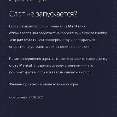
Слот не запускается?
Если по каким-либо причинам слот
Mental
не
открывается или работает некорректно, нажмите кнопку
«Не работает»
. Мы проверим игру и постараемся
оперативно устранить технические неполадки.
После завершения игры вы можете оставить свою оценку
слота
Mental
и поделиться впечатлениями — это
поможет другим пользователям сделать выбор.
Желаем приятной и увлекательной игры!
Обновлено:
27.09.2024