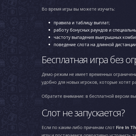
Во время игры вы можете изучить:
правила и таблицу выплат;
работу бонусных раундов и специальн
частоту выпадения выигрышных комби
поведение слота на длинной дистанции
Бесплатная игра без о
Демо-режим не имеет временных ограничен
удобно для новых игроков, которые хотят р
Обратите внимание: в бесплатной версии в
Слот не запускается?
Если по каким-либо причинам слот
Fire In 
игру и постараемся оперативно устранить т