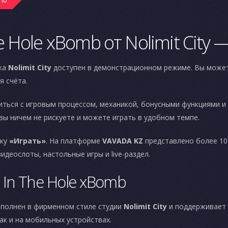
he Hole xBomb от Nolimit City
ка
Nolimit City
доступен в демонстрационном режиме. Вы можете
я счёта.
ться с игровым процессом, механикой, бонусными функциями и 
вы ничем не рискуете и можете играть в удобном темпе.
пку
«Играть»
. На платформе
VAVADA KZ
представлено более 10
идеослоты, настольные игры и live-раздел.
 In The Hole xBomb
полнен в фирменном стиле студии
Nolimit City
и поддерживает 
ак и на мобильных устройствах.