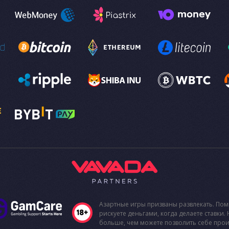
Азартные игры призваны развлекать. Помн
рискуете деньгами, когда делаете ставки. 
больше, чем можете позволить себе прои