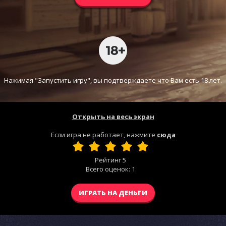
Нажимая "Запустить игру", вы подтверждаете что Вам есть 18 лет.
Открыть на весь экран
Если игра не работает, нажмите
сюда
Рейтинг
5
Всего оценок:
1
ИГРАТЬ НА ДЕНЬГИ