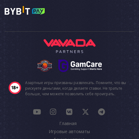
Азартные игры призваны развлекать. Помните, что вы
рискуете деньгами, когда делаете ставки. Не тратьте
больше, чем можете позволить себе проиграть.
Главная
Игровые автоматы