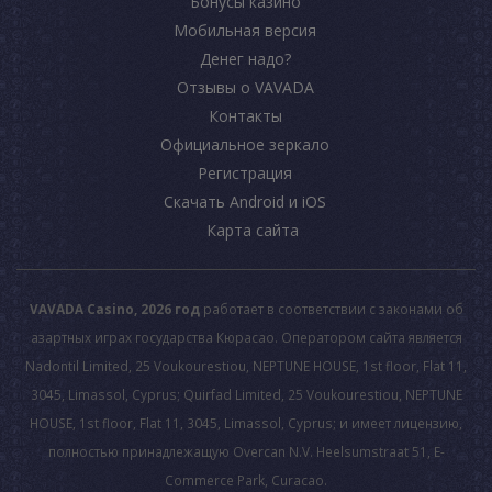
Бонусы казино
Мобильная версия
Денег надо?
Отзывы о VAVADA
Контакты
Официальное зеркало
Регистрация
Скачать Android и iOS
Карта сайта
VAVADA Casino, 2026 год
работает в соответствии с законами об
азартных играх государства Кюрасао. Оператором сайта является
Nadontil Limited, 25 Voukourestiou, NEPTUNE HOUSE, 1st floor, Flat 11,
3045, Limassol, Cyprus; Quirfad Limited, 25 Voukourestiou, NEPTUNE
HOUSE, 1st floor, Flat 11, 3045, Limassol, Cyprus; и имеет лицензию,
полностью принадлежащую Overcan N.V. Heelsumstraat 51, E-
Commerce Park, Curacao.