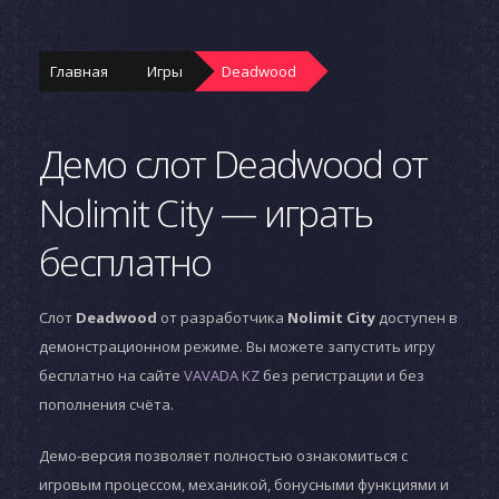
Главная
Игры
Deadwood
Демо слот Deadwood от
Nolimit City — играть
бесплатно
Слот
Deadwood
от разработчика
Nolimit City
доступен в
демонстрационном режиме. Вы можете запустить игру
бесплатно на сайте
VAVADA KZ
без регистрации и без
пополнения счёта.
Демо-версия позволяет полностью ознакомиться с
игровым процессом, механикой, бонусными функциями и