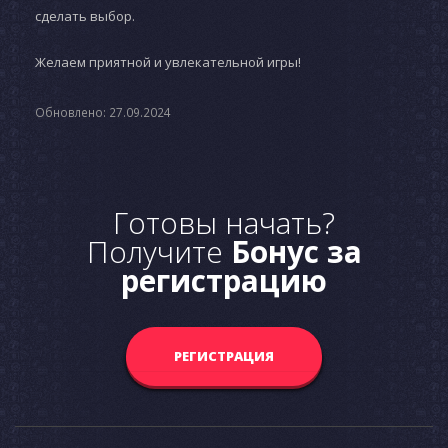
сделать выбор.
Желаем приятной и увлекательной игры!
Обновлено:
27.09.2024
Готовы начать?
Получите
Бонус за
регистрацию
РЕГИСТРАЦИЯ