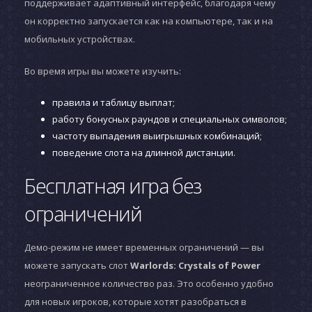
поддерживает адаптивный интерфейс, благодаря чему
он корректно запускается как на компьютере, так и на
мобильных устройствах.
Во время игры вы можете изучить:
правила и таблицу выплат;
работу бонусных раундов и специальных символов;
частоту выпадения выигрышных комбинаций;
поведение слота на длинной дистанции.
Бесплатная игра без
ограничений
Демо-режим не имеет временных ограничений — вы
можете запускать слот
Warlords: Crystals of Power
неограниченное количество раз. Это особенно удобно
для новых игроков, которые хотят разобраться в