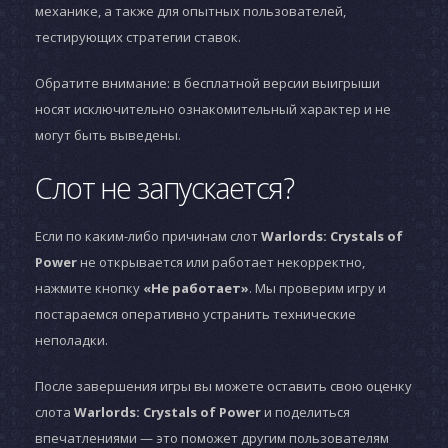
механике, а также для опытных пользователей,
тестирующих стратегии ставок.
Обратите внимание: в бесплатной версии выигрыши
носят исключительно ознакомительный характер и не
могут быть выведены.
Слот не запускается?
Если по каким-либо причинам слот
Warlords: Crystals of
Power
не открывается или работает некорректно,
нажмите кнопку
«Не работает»
. Мы проверим игру и
постараемся оперативно устранить технические
неполадки.
После завершения игры вы можете оставить свою оценку
слота
Warlords: Crystals of Power
и поделиться
впечатлениями — это поможет другим пользователям