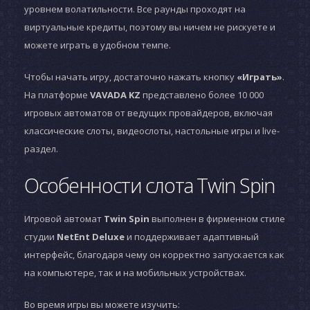
уровнем волатильности. Все раунды проходят на
виртуальные кредиты, поэтому вы ничем не рискуете и
можете играть в удобном темпе.
Чтобы начать игру, достаточно нажать кнопку
«Играть»
.
На платформе
VAVADA KZ
представлено более 10 000
игровых автоматов от ведущих провайдеров, включая
классические слоты, видеослоты, настольные игры и live-
раздел.
Особенности слота Twin Spin
Игровой автомат
Twin Spin
выполнен в фирменном стиле
студии
NetEnt Deluxe
и поддерживает адаптивный
интерфейс, благодаря чему он корректно запускается как
на компьютере, так и на мобильных устройствах.
Во время игры вы можете изучить: