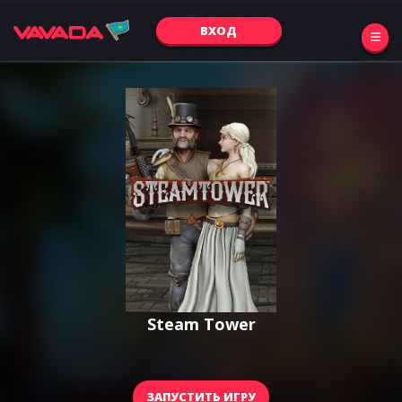
ВХОД
Steam Tower
ЗАПУСТИТЬ ИГРУ