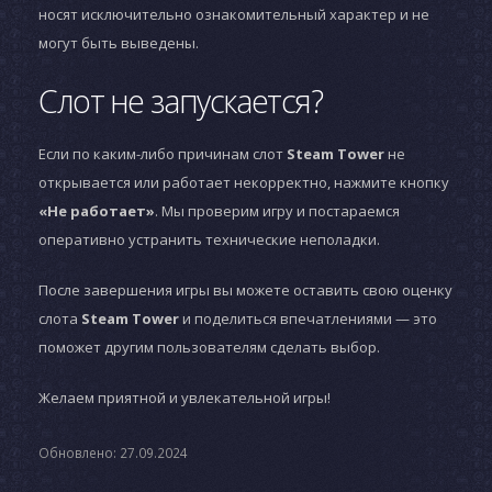
носят исключительно ознакомительный характер и не
могут быть выведены.
Слот не запускается?
Если по каким-либо причинам слот
Steam Tower
не
открывается или работает некорректно, нажмите кнопку
«Не работает»
. Мы проверим игру и постараемся
оперативно устранить технические неполадки.
После завершения игры вы можете оставить свою оценку
слота
Steam Tower
и поделиться впечатлениями — это
поможет другим пользователям сделать выбор.
Желаем приятной и увлекательной игры!
Обновлено:
27.09.2024