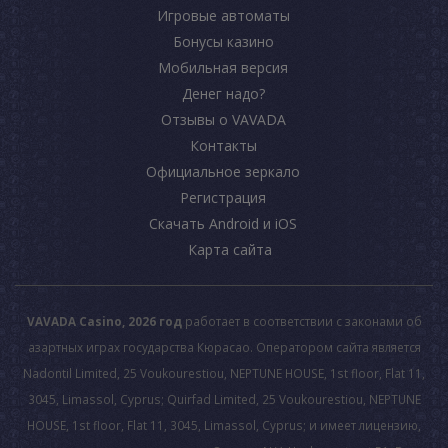
Игровые автоматы
Бонусы казино
Мобильная версия
Денег надо?
Отзывы о VAVADA
Контакты
Официальное зеркало
Регистрация
Скачать Android и iOS
Карта сайта
VAVADA Casino, 2026 год
работает в соответствии с законами об
азартных играх государства Кюрасао. Оператором сайта является
Nadontil Limited, 25 Voukourestiou, NEPTUNE HOUSE, 1st floor, Flat 11,
3045, Limassol, Cyprus; Quirfad Limited, 25 Voukourestiou, NEPTUNE
HOUSE, 1st floor, Flat 11, 3045, Limassol, Cyprus; и имеет лицензию,