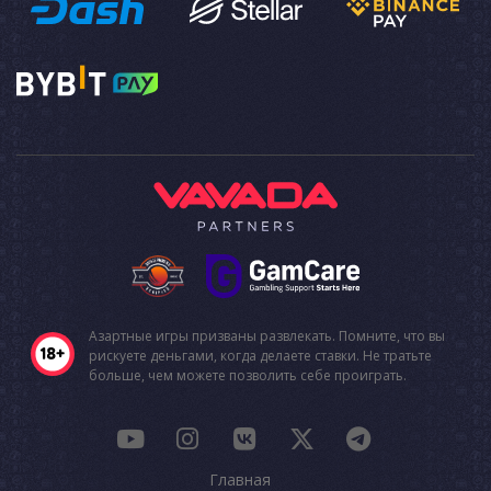
Азартные игры призваны развлекать. Помните, что вы
рискуете деньгами, когда делаете ставки. Не тратьте
больше, чем можете позволить себе проиграть.
Главная