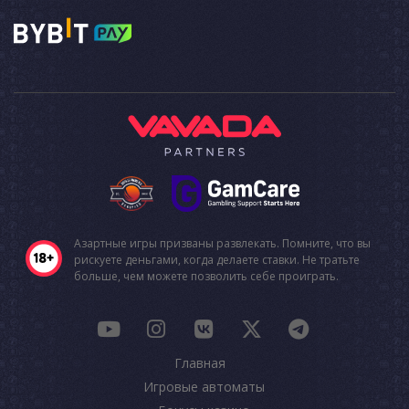
Азартные игры призваны развлекать. Помните, что вы
рискуете деньгами, когда делаете ставки. Не тратьте
больше, чем можете позволить себе проиграть.
Главная
Игровые автоматы