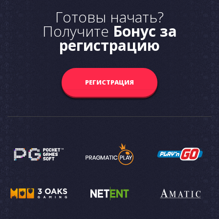
Готовы начать?
Получите
Бонус за
регистрацию
РЕГИСТРАЦИЯ