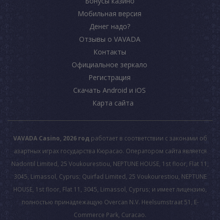
Бонусы казино
Мобильная версия
Денег надо?
Отзывы о VAVADA
Контакты
Официальное зеркало
Регистрация
Скачать Android и iOS
Карта сайта
VAVADA Casino, 2026 год
работает в соответствии с законами об
азартных играх государства Кюрасао. Оператором сайта является
Nadontil Limited, 25 Voukourestiou, NEPTUNE HOUSE, 1st floor, Flat 11,
3045, Limassol, Cyprus; Quirfad Limited, 25 Voukourestiou, NEPTUNE
HOUSE, 1st floor, Flat 11, 3045, Limassol, Cyprus; и имеет лицензию,
полностью принадлежащую Overcan N.V. Heelsumstraat 51, E-
Commerce Park, Curacao.