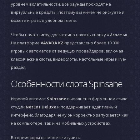
уровнем волатильности. Все раунды проходят на
виртуальные кредиты, поэтому вы ничем не рискуете и
можете играть в удобном темпе.
Чтобы начать игру, достаточно нажать кнопку
«Играть»
.
На платформе
VAVADA KZ
представлено более 10 000
игровых автоматов от ведущих провайдеров, включая
классические слоты, видеослоты, настольные игры и live-
раздел.
Особенности слота Spinsane
Игровой автомат
Spinsane
выполнен в фирменном стиле
студии
NetEnt Deluxe
и поддерживает адаптивный
интерфейс, благодаря чему он корректно запускается как
на компьютере, так и на мобильных устройствах.
Во время игры вы можете изучить: