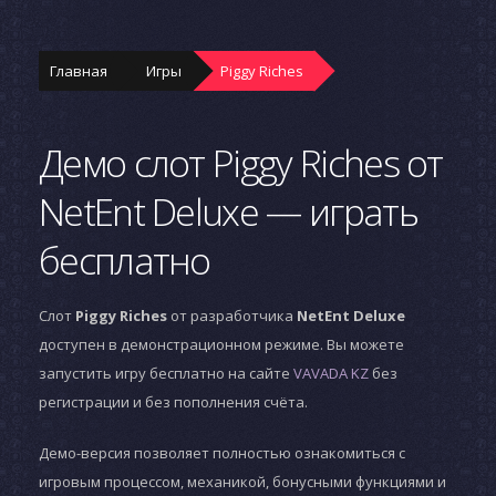
Главная
Игры
Piggy Riches
Демо слот Piggy Riches от
NetEnt Deluxe — играть
бесплатно
Слот
Piggy Riches
от разработчика
NetEnt Deluxe
доступен в демонстрационном режиме. Вы можете
запустить игру бесплатно на сайте
VAVADA KZ
без
регистрации и без пополнения счёта.
Демо-версия позволяет полностью ознакомиться с
игровым процессом, механикой, бонусными функциями и