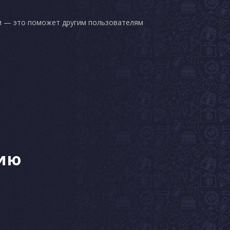
и — это поможет другим пользователям
цию