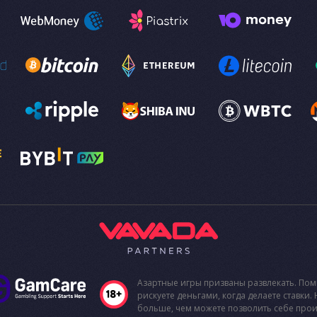
Азартные игры призваны развлекать. Помн
рискуете деньгами, когда делаете ставки. 
больше, чем можете позволить себе прои