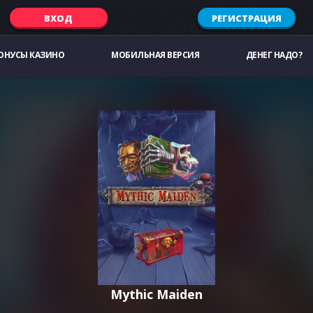
ВХОД
РЕГИСТРАЦИЯ
ОНУСЫ КАЗИНО
МОБИЛЬНАЯ ВЕРСИЯ
ДЕНЕГ НАДО?
Mythic Maiden