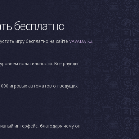
ать бесплатно
стить игру бесплатно на сайте
VAVADA KZ
уровнем волатильности. Все раунды
 000 игровых автоматов от ведущих
ивный интерфейс, благодаря чему он