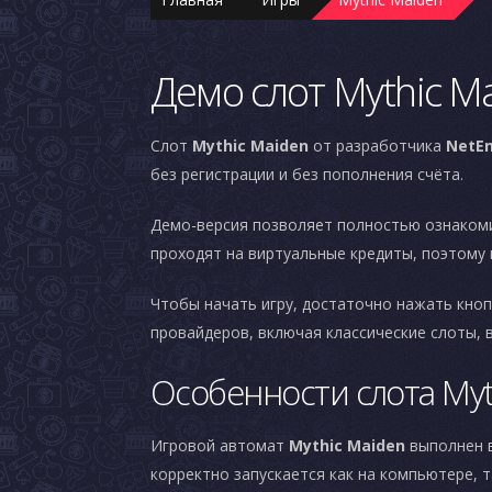
Демо слот Mythic M
Слот
Mythic Maiden
от разработчика
NetEn
без регистрации и без пополнения счёта.
Демо-версия позволяет полностью ознакоми
проходят на виртуальные кредиты, поэтому 
Чтобы начать игру, достаточно нажать кно
провайдеров, включая классические слоты, в
Особенности слота Myt
Игровой автомат
Mythic Maiden
выполнен 
корректно запускается как на компьютере, т