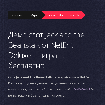
Главная
Игры
Jack and the Beanstalk
Демо слот Jack and the
Beanstalk от NetEnt
Deluxe — играть
бесплатно
Слот
Jack and the Beanstalk
от разработчика
NetEnt
Deluxe
доступен в демонстрационном режиме. Вы
можете запустить игру бесплатно на сайте
VAVADA KZ
без
регистрации и без пополнения счёта.