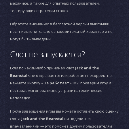
механике, а также для опытных пользователей,
тестирующих стратегии ставок.
Обратите внимание: в бесплатной версии выигрыши
носят исключительно ознакомительный характер и не
могут быть выведены.
Слот не запускается?
Если по каким-либо причинам слот
Jack and the
Beanstalk
не открывается или работает некорректно,
нажмите кнопку
«Не работает»
. Мы проверим игру и
постараемся оперативно устранить технические
неполадки.
После завершения игры вы можете оставить свою оценку
слота
Jack and the Beanstalk
и поделиться
впечатлениями — это поможет другим пользователям