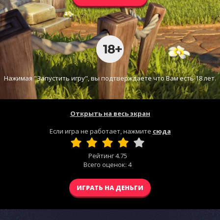
Нажимая "Запустить игру", вы подтверждаете что Вам есть 18 лет.
Открыть на весь экран
Если игра не работает, нажмите
сюда
Рейтинг
4.75
Всего оценок:
4
ИГРАТЬ НА ДЕНЬГИ