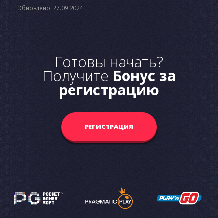
Обновлено:
27.09.2024
Готовы начать?
Получите
Бонус за
регистрацию
РЕГИСТРАЦИЯ