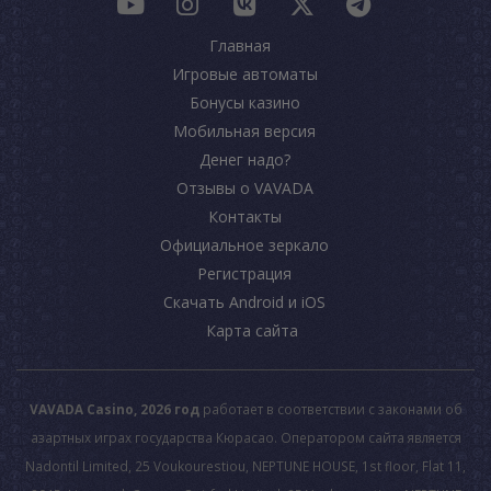
Главная
Игровые автоматы
Бонусы казино
Мобильная версия
Денег надо?
Отзывы о VAVADA
Контакты
Официальное зеркало
Регистрация
Скачать Android и iOS
Карта сайта
VAVADA Casino, 2026 год
работает в соответствии с законами об
азартных играх государства Кюрасао. Оператором сайта является
Nadontil Limited, 25 Voukourestiou, NEPTUNE HOUSE, 1st floor, Flat 11,