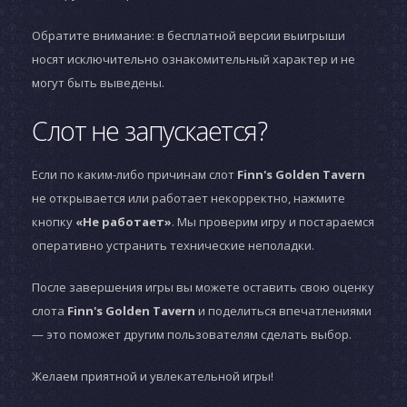
Обратите внимание: в бесплатной версии выигрыши
носят исключительно ознакомительный характер и не
могут быть выведены.
Слот не запускается?
Если по каким-либо причинам слот
Finn's Golden Tavern
не открывается или работает некорректно, нажмите
кнопку
«Не работает»
. Мы проверим игру и постараемся
оперативно устранить технические неполадки.
После завершения игры вы можете оставить свою оценку
слота
Finn's Golden Tavern
и поделиться впечатлениями
— это поможет другим пользователям сделать выбор.
Желаем приятной и увлекательной игры!