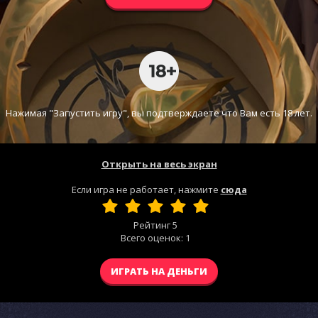
Нажимая "Запустить игру", вы подтверждаете что Вам есть 18 лет.
Открыть на весь экран
Если игра не работает, нажмите
сюда
Рейтинг
5
Всего оценок:
1
ИГРАТЬ НА ДЕНЬГИ