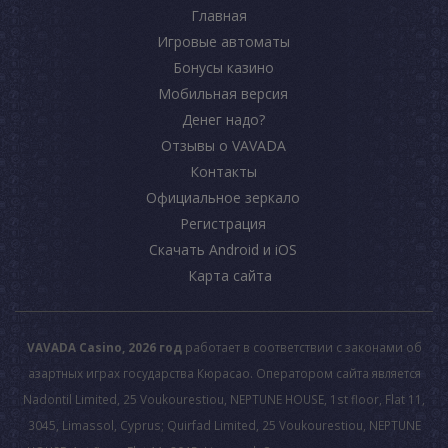
Главная
Игровые автоматы
Бонусы казино
Мобильная версия
Денег надо?
Отзывы о VAVADA
Контакты
Официальное зеркало
Регистрация
Скачать Android и iOS
Карта сайта
VAVADA Casino, 2026 год
работает в соответствии с законами об
азартных играх государства Кюрасао. Оператором сайта является
Nadontil Limited, 25 Voukourestiou, NEPTUNE HOUSE, 1st floor, Flat 11,
3045, Limassol, Cyprus; Quirfad Limited, 25 Voukourestiou, NEPTUNE