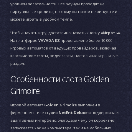
уровнем волатильности. Все раунды проходят на
виртуальные кредиты, поэтому вы ничем не рискуете и
можете играть в удобном темпе.
Чтобы начать игру, достаточно нажать кнопку
«Играть»
.
На платформе
VAVADA KZ
представлено более 10 000
игровых автоматов от ведущих провайдеров, включая
классические слоты, видеослоты, настольные игры и live-
раздел.
Особенности слота Golden
Grimoire
Игровой автомат
Golden Grimoire
выполнен в
фирменном стиле студии
NetEnt Deluxe
и поддерживает
адаптивный интерфейс, благодаря чему он корректно
запускается как на компьютере, так и на мобильных