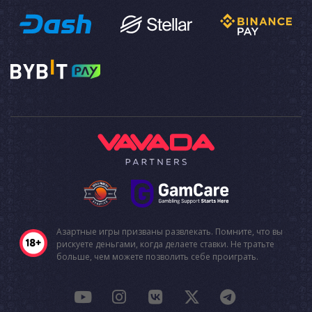
Азартные игры призваны развлекать. Помните, что вы
рискуете деньгами, когда делаете ставки. Не тратьте
больше, чем можете позволить себе проиграть.