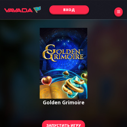
ВХОД
Golden Grimoire
ЗАПУСТИТЬ ИГРУ