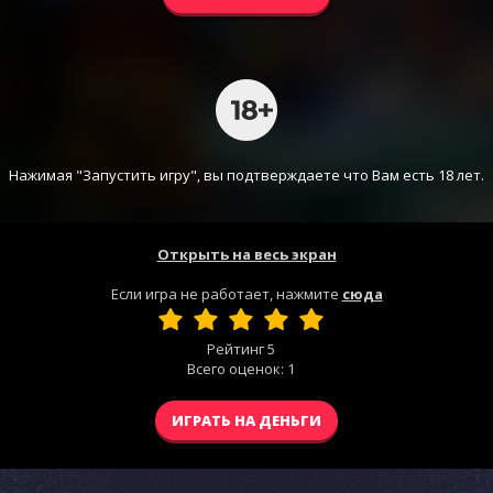
Нажимая "Запустить игру", вы подтверждаете что Вам есть 18 лет.
Открыть на весь экран
Если игра не работает, нажмите
сюда
Рейтинг
5
Всего оценок:
1
ИГРАТЬ НА ДЕНЬГИ