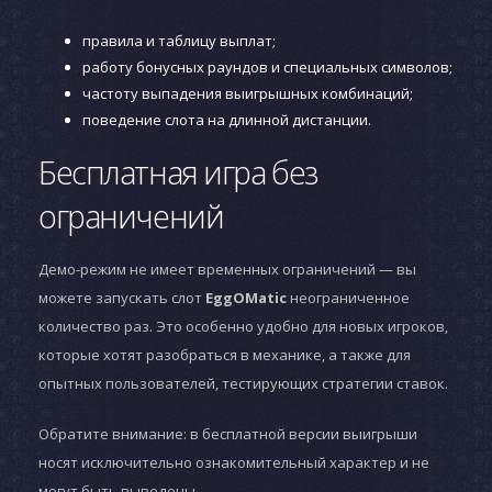
правила и таблицу выплат;
работу бонусных раундов и специальных символов;
частоту выпадения выигрышных комбинаций;
поведение слота на длинной дистанции.
Бесплатная игра без
ограничений
Демо-режим не имеет временных ограничений — вы
можете запускать слот
EggOMatic
неограниченное
количество раз. Это особенно удобно для новых игроков,
которые хотят разобраться в механике, а также для
опытных пользователей, тестирующих стратегии ставок.
Обратите внимание: в бесплатной версии выигрыши
носят исключительно ознакомительный характер и не
могут быть выведены.