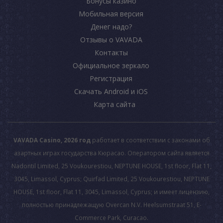
Бонусы казино
Мобильная версия
Денег надо?
Отзывы о VAVADA
Контакты
Официальное зеркало
Регистрация
Скачать Android и iOS
Карта сайта
VAVADA Casino, 2026 год
работает в соответствии с законами об
азартных играх государства Кюрасао. Оператором сайта является
Nadontil Limited, 25 Voukourestiou, NEPTUNE HOUSE, 1st floor, Flat 11,
3045, Limassol, Cyprus; Quirfad Limited, 25 Voukourestiou, NEPTUNE
HOUSE, 1st floor, Flat 11, 3045, Limassol, Cyprus; и имеет лицензию,
полностью принадлежащую Overcan N.V. Heelsumstraat 51, E-
Commerce Park, Curacao.