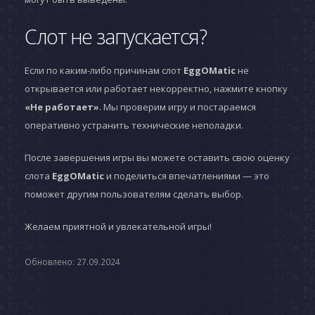
Слот не запускается?
Если по каким-либо причинам слот
EggOMatic
не
открывается или работает некорректно, нажмите кнопку
«Не работает»
. Мы проверим игру и постараемся
оперативно устранить технические неполадки.
После завершения игры вы можете оставить свою оценку
слота
EggOMatic
и поделиться впечатлениями — это
поможет другим пользователям сделать выбор.
Желаем приятной и увлекательной игры!
Обновлено:
27.09.2024