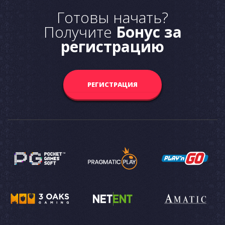
Готовы начать?
Получите
Бонус за
регистрацию
РЕГИСТРАЦИЯ