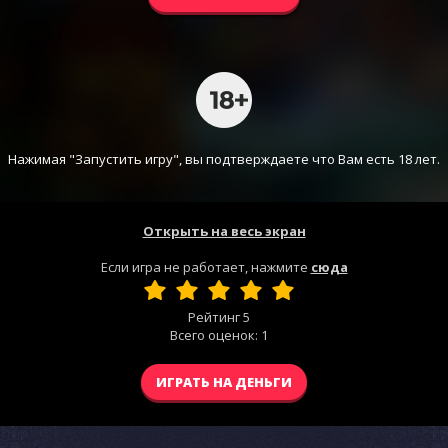
Нажимая "Запустить игру", вы подтверждаете что Вам есть 18 лет.
Открыть на весь экран
Если игра не работает, нажмите
сюда
Рейтинг
5
Всего оценок:
1
ИГРАТЬ НА ДЕНЬГИ