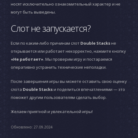
носят исключительно ознакомительный характер и не
могут быть выведены.
Слот не запускается?
Если по каким-либо причинам слот
Double Stacks
не
открывается или работает некорректно, нажмите кнопку
«Не работает»
. Мы проверим игру и постараемся
оперативно устранить технические неполадки.
После завершения игры вы можете оставить свою оценку
слота
Double Stacks
и поделиться впечатлениями — это
поможет другим пользователям сделать выбор.
Желаем приятной и увлекательной игры!
Обновлено:
27.09.2024