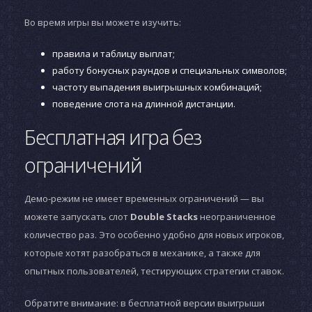
Во время игры вы можете изучить:
правила и таблицу выплат;
работу бонусных раундов и специальных символов;
частоту выпадения выигрышных комбинаций;
поведение слота на длинной дистанции.
Бесплатная игра без
ограничений
Демо-режим не имеет временных ограничений — вы
можете запускать слот
Double Stacks
неограниченное
количество раз. Это особенно удобно для новых игроков,
которые хотят разобраться в механике, а также для
опытных пользователей, тестирующих стратегии ставок.
Обратите внимание: в бесплатной версии выигрыши