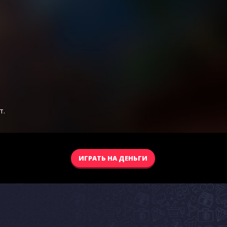
т.
ИГРАТЬ НА ДЕНЬГИ