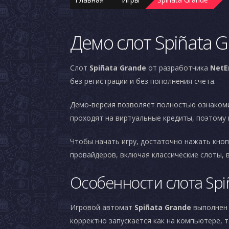
Демо слот Spiñata G
Слот
Spiñata Grande
от разработчика
NetE
без регистрации и без пополнения счёта.
Демо-версия позволяет полностью ознакоми
проходят на виртуальные кредиты, поэтому 
Чтобы начать игру, достаточно нажать кно
провайдеров, включая классические слоты, в
Особенности слота Spi
Игровой автомат
Spiñata Grande
выполнен 
корректно запускается как на компьютере, т