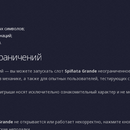
ых символов;
наций;
.
граничений
ий — вы можете запускать слот
Spiñata Grande
неограниченное
в механике, а также для опытных пользователей, тестирующих с
ыигрыши носят исключительно ознакомительный характер и не м
Grande
не открывается или работает некорректно, нажмите кно
кие неполадки.