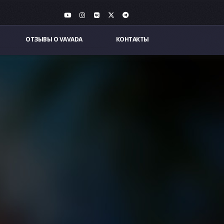
ОТЗЫВЫ О VAVADA
КОНТАКТЫ