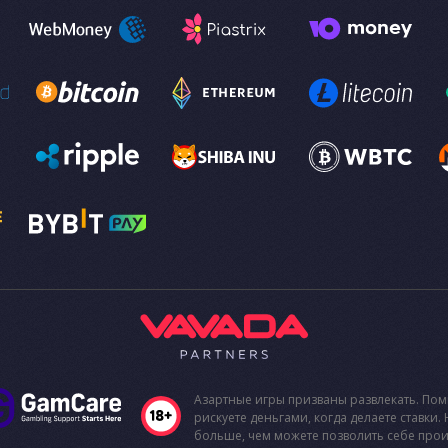
Азартные игры призваны развлекать. Помн
рискуете деньгами, когда делаете ставки. 
больше, чем можете позволить себе прои