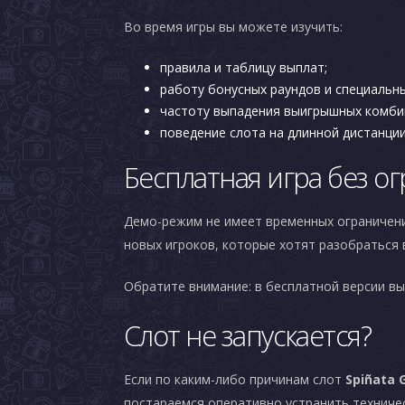
Во время игры вы можете изучить:
правила и таблицу выплат;
работу бонусных раундов и специальн
частоту выпадения выигрышных комби
поведение слота на длинной дистанции
Бесплатная игра без о
Демо-режим не имеет временных ограничен
новых игроков, которые хотят разобраться 
Обратите внимание: в бесплатной версии в
Слот не запускается?
Если по каким-либо причинам слот
Spiñata 
постараемся оперативно устранить техничес