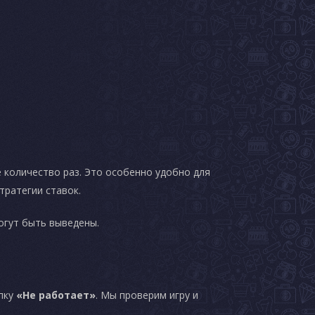
 количество раз. Это особенно удобно для
тратегии ставок.
огут быть выведены.
пку
«Не работает»
. Мы проверим игру и