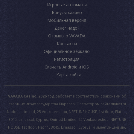
Игровые автоматы
Бонусы казино
Мобильная версия
Денег надо?
Отзывы о VAVADA
Контакты
Официальное зеркало
Регистрация
Скачать Android и iOS
Карта сайта
VAVADA Casino, 2026 год
работает в соответствии с законами об
азартных играх государства Кюрасао. Оператором сайта является
Nadontil Limited, 25 Voukourestiou, NEPTUNE HOUSE, 1st floor, Flat 11,
3045, Limassol, Cyprus; Quirfad Limited, 25 Voukourestiou, NEPTUNE
HOUSE, 1st floor, Flat 11, 3045, Limassol, Cyprus; и имеет лицензию,