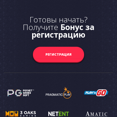
Готовы начать?
Получите
Бонус за
регистрацию
РЕГИСТРАЦИЯ