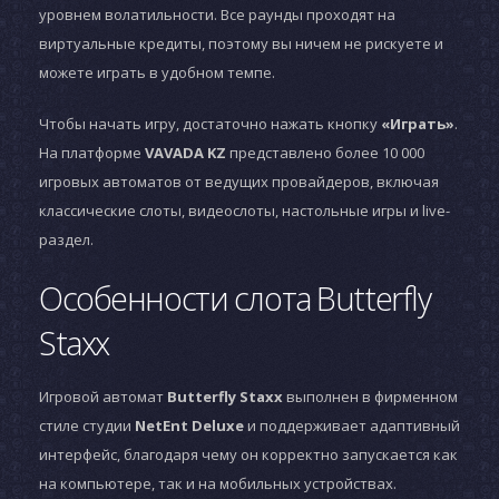
уровнем волатильности. Все раунды проходят на
виртуальные кредиты, поэтому вы ничем не рискуете и
можете играть в удобном темпе.
Чтобы начать игру, достаточно нажать кнопку
«Играть»
.
На платформе
VAVADA KZ
представлено более 10 000
игровых автоматов от ведущих провайдеров, включая
классические слоты, видеослоты, настольные игры и live-
раздел.
Особенности слота Butterfly
Staxx
Игровой автомат
Butterfly Staxx
выполнен в фирменном
стиле студии
NetEnt Deluxe
и поддерживает адаптивный
интерфейс, благодаря чему он корректно запускается как
на компьютере, так и на мобильных устройствах.