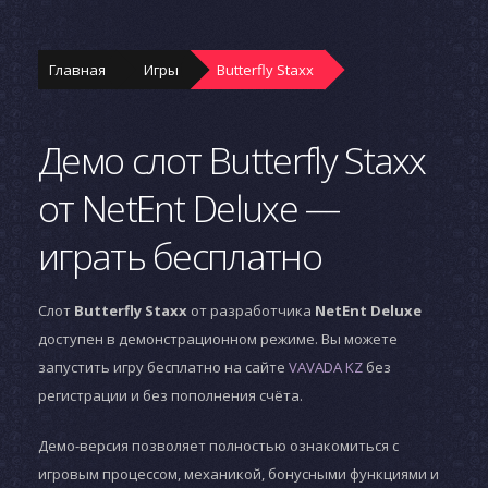
Главная
Игры
Butterfly Staxx
Демо слот Butterfly Staxx
от NetEnt Deluxe —
играть бесплатно
Слот
Butterfly Staxx
от разработчика
NetEnt Deluxe
доступен в демонстрационном режиме. Вы можете
запустить игру бесплатно на сайте
VAVADA KZ
без
регистрации и без пополнения счёта.
Демо-версия позволяет полностью ознакомиться с
игровым процессом, механикой, бонусными функциями и